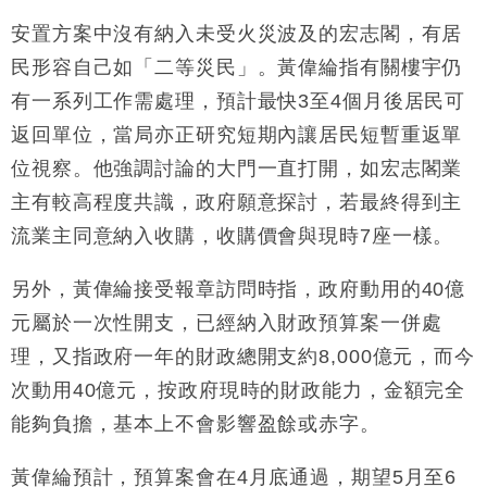
財經｜大摩削老鋪黃金目標價至505元 惟維持「增
14:49
持」評級
安置方案中沒有納入未受火災波及的宏志閣，有居
本地｜華嫂冰室太子店涉提供失實資料 遭禁申請輸入
13:49
民形容自己如「二等災民」。黃偉綸指有關樓宇仍
勞工一年
有一系列工作需處理，預計最快3至4個月後居民可
中國｜強颱風「白海豚」殘渦北上 上海取消逾900班
12:11
返回單位，當局亦正研究短期內讓居民短暫重返單
機
位視察。他強調討論的大門一直打開，如宏志閣業
財經｜華僑銀行上半年淨利創新高 中期息增15%至
18:31
47仙
主有較高程度共識，政府願意探討，若最終得到主
財經｜滙豐上調香港今年GDP預測至4.5% 看好貿易
17:33
流業主同意納入收購，收購價會與現時7座一樣。
及消費表現
本地｜假冒內地執法人員要求交「保證金」 43歲女子
16:47
另外，黃偉綸接受報章訪問時指，政府動用的40億
損失近6900萬元
元屬於一次性開支，已經納入財政預算案一併處
財經｜日經失守6.5萬點後回穩 全周仍升近2%
16:05
理，又指政府一年的財政總開支約8,000億元，而今
次動用40億元，按政府現時的財政能力，金額完全
能夠負擔，基本上不會影響盈餘或赤字。
黃偉綸預計，預算案會在4月底通過，期望5月至6