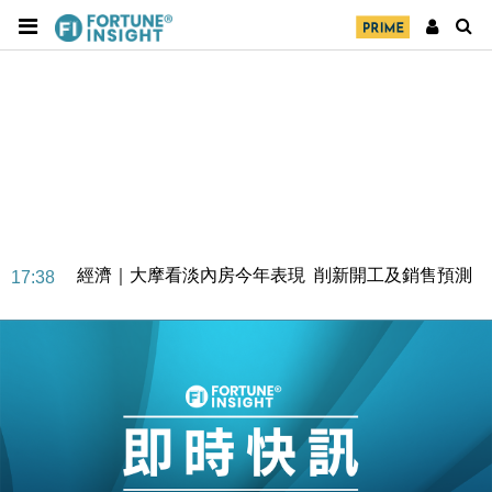
經濟｜大摩看淡內房今年表現 削新開工及銷售預測
17:38
科技｜iPhone 18 Pro成本或升4成 蘋果或犧牲毛利穩
16:55
定新機售價
本地｜香港迪拜下月10日合辦氣候金融會議
15:38
財經｜大摩削老鋪黃金目標價至505元 惟維持「增
14:49
持」評級