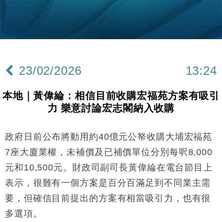
本地｜華嫂冰室太子店涉提供失實資料 遭禁申請輸入
13:49
勞工一年
中國｜強颱風「白海豚」殘渦北上 上海取消逾900班
12:11
機
財經｜華僑銀行上半年淨利創新高 中期息增15%至
18:31
47仙
23/02/2026
13:24
財經｜滙豐上調香港今年GDP預測至4.5% 看好貿易
17:33
及消費表現
本地｜黃偉綸：相信目前收購宏福苑方案有吸引
本地｜假冒內地執法人員要求交「保證金」 43歲女子
16:47
力 樂意討論宏志閣納入收購
損失近6900萬元
財經｜日經失守6.5萬點後回穩 全周仍升近2%
16:05
政府日前公布將動用約40億元公帑收購大埔宏福苑
經濟｜大摩看淡內房今年表現 削新開工及銷售預測
17:38
7座大廈業權，未補價及已補價單位分別每呎8,000
元和10,500元。財政司副司長黃偉綸在電台節目上
科技｜iPhone 18 Pro成本或升4成 蘋果或犧牲毛利穩
16:55
表示，很難有一個方案是百分百滿足到不同業主需
定新機售價
要，但確信目前提出的方案有相當吸引力，也有很
本地｜香港迪拜下月10日合辦氣候金融會議
15:38
多選項。