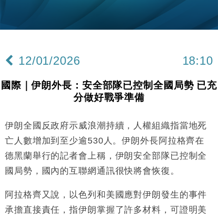
粦接任
財經｜韓股反覆波動收跌 連挫7周創逾3年最長跌勢
15:11
財經｜內地7月美元計價出口增近24%勝預期 貿易順
13:44
差達1125億美元
12/01/2026
18:10
財經｜日本春季三度入市撐日圓 4月單日斥6.28萬億
12:44
日圓干預創新高
國際｜伊朗外長：安全部隊已控制全國局勢 已充
國際｜特朗普料美伊戰事快結束 承認部分彈藥庫存緊
11:12
分做好戰爭準備
張
財經｜SA售股自救後再出手 斥4億美元押注未上市公
15:59
司
伊朗全國反政府示威浪潮持續，人權組織指當地死
財經｜華僑銀行上半年淨利創新高 中期息增15%至
18:31
亡人數增加到至少逾530人。伊朗外長阿拉格齊在
47仙
德黑蘭舉行的記者會上稱，伊朗安全部隊已控制全
財經｜滙豐上調香港今年GDP預測至4.5% 看好貿易
17:33
國局勢，國內的互聯網通訊很快將會恢復。
及消費表現
本地｜假冒內地執法人員要求交「保證金」 43歲女子
16:47
阿拉格齊又說，以色列和美國應對伊朗發生的事件
損失近6900萬元
承擔直接責任，指伊朗掌握了許多材料，可證明美
財經｜日經失守6.5萬點後回穩 全周仍升近2%
16:05