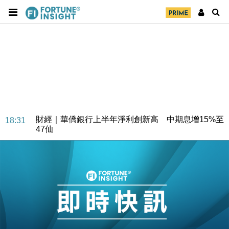
財經｜華僑銀行上半年淨利創新高 中期息增15%至
18:31
47仙
財經｜滙豐上調香港今年GDP預測至4.5% 看好貿易
17:33
及消費表現
本地｜假冒內地執法人員要求交「保證金」 43歲女子
16:47
損失近6900萬元
財經｜日經失守6.5萬點後回穩 全周仍升近2%
16:05
財經｜恒隆10月換帥 玩具「反」斗城亞洲CEO蔡德
15:47