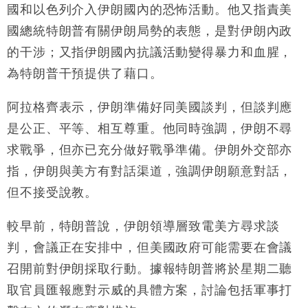
國和以色列介入伊朗國內的恐怖活動。他又指責美
財經｜恒隆10月換帥 玩具「反」斗城亞洲CEO蔡德
15:47
國總統特朗普有關伊朗局勢的表態，是對伊朗內政
粦接任
的干涉；又指伊朗國內抗議活動變得暴力和血腥，
財經｜韓股反覆波動收跌 連挫7周創逾3年最長跌勢
15:11
為特朗普干預提供了藉口。
財經｜內地7月美元計價出口增近24%勝預期 貿易順
13:44
阿拉格齊表示，伊朗準備好同美國談判，但談判應
差達1125億美元
是公正、平等、相互尊重。他同時強調，伊朗不尋
財經｜日本春季三度入市撐日圓 4月單日斥6.28萬億
12:44
日圓干預創新高
求戰爭，但亦已充分做好戰爭準備。伊朗外交部亦
國際｜特朗普料美伊戰事快結束 承認部分彈藥庫存緊
11:12
指，伊朗與美方有對話渠道，強調伊朗願意對話，
張
但不接受說教。
財經｜SA售股自救後再出手 斥4億美元押注未上市公
15:59
司
較早前，特朗普說，伊朗領導層致電美方尋求談
判，會議正在安排中，但美國政府可能需要在會議
召開前對伊朗採取行動。據報特朗普將於星期二聽
取官員匯報應對示威的具體方案，討論包括軍事打