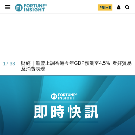
財經｜華僑銀行上半年淨利創新高 中期息增15%至
18:31
47仙
財經｜滙豐上調香港今年GDP預測至4.5% 看好貿易
17:33
及消費表現
本地｜假冒內地執法人員要求交「保證金」 43歲女子
16:47
損失近6900萬元
財經｜日經失守6.5萬點後回穩 全周仍升近2%
16:05
財經｜恒隆10月換帥 玩具「反」斗城亞洲CEO蔡德
15:47
粦接任
財經｜韓股反覆波動收跌 連挫7周創逾3年最長跌勢
15:11