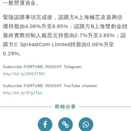
一般營運資金。
財經｜韓股反覆波動收跌 連挫7周創逾3年最長跌勢
15:11
緊隨認購事項完成後，認購方A上海極芯及嘉興信
財經｜內地7月美元計價出口增近24%勝預期 貿易順
13:44
差達1125億美元
燦持股由4.06%升至6.85%；認購方B上海雙創金翃
財經｜日本春季三度入市撐日圓 4月單日斥6.28萬億
12:44
最終實際控制人戴思元持股由2.7%升至3.85%；認
日圓干預創新高
購方C SpreadCom Limited持股由0.06%升至
國際｜特朗普料美伊戰事快結束 承認部分彈藥庫存緊
11:12
0.29%。
張
財經｜SA售股自救後再出手 斥4億美元押注未上市公
15:59
Subscribe FORTUNE INSIGHT Telegram:
司
http://bit.ly/2M63TRO
Subscribe FORTUNE INSIGHT YouTube channel:
http://bit.ly/2FgJTen
即時分享