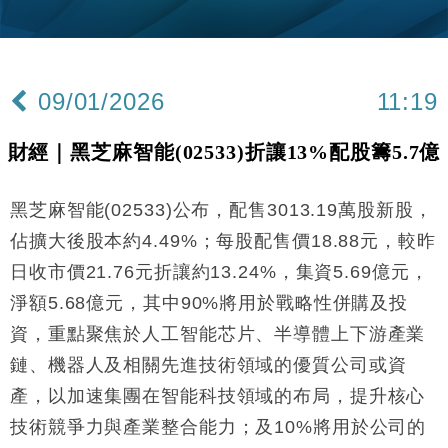
財經｜內地7月美元計價出口增近24%勝預期 貿易順
13:44
差達1125億美元
財經｜日本春季三度入市撐日圓 4月單日斥6.28萬億
12:44
日圓干預創新高
09/01/2026
11:19
國際｜特朗普料美伊戰事快結束 承認部分彈藥庫存緊
11:12
張
財經｜黑芝麻智能(02533)折讓13%配股籌5.7億
財經｜SA售股自救後再出手 斥4億美元押注未上市公
15:59
司
黑芝麻智能(02533)公布，配售3013.19萬股新股，
財經｜華僑銀行上半年淨利創新高 中期息增15%至
18:31
47仙
佔擴大後股本約4.49%；每股配售價18.88元，較昨
財經｜滙豐上調香港今年GDP預測至4.5% 看好貿易
17:33
日收市價21.76元折讓約13.24%，集資5.69億元，
及消費表現
淨額5.68億元，其中90%將用於戰略性併購及投
本地｜假冒內地執法人員要求交「保證金」 43歲女子
16:47
損失近6900萬元
資，重點聚焦於人工智能芯片、半導體上下游產業
財經｜日經失守6.5萬點後回穩 全周仍升近2%
鏈、機器人及相關先進技術領域的優質公司或資
16:05
產，以加速集團在智能科技領域的布局，提升核心
財經｜恒隆10月換帥 玩具「反」斗城亞洲CEO蔡德
15:47
技術競爭力與產業整合能力；及10%將用於公司的
粦接任