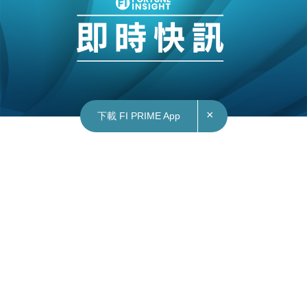
×
下載 FI PRIME App
08/01/2026
17:27
中國｜公安部：成功押解陳志回國 堅決緝捕在逃
人員歸案
中國公安部確認，昨日在柬埔寨有關部門支持配合
下，公安部派出工作組，成功將中國籍的重大跨境
賭詐犯罪集團頭目陳志從柬埔寨金邊押解回國，形