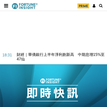
財經｜華僑銀行上半年淨利創新高 中期息增15%至
18:31
47仙
財經｜滙豐上調香港今年GDP預測至4.5% 看好貿易
17:33
及消費表現
本地｜假冒內地執法人員要求交「保證金」 43歲女子
16:47
損失近6900萬元
財經｜日經失守6.5萬點後回穩 全周仍升近2%
16:05
財經｜恒隆10月換帥 玩具「反」斗城亞洲CEO蔡德
15:47
粦接任