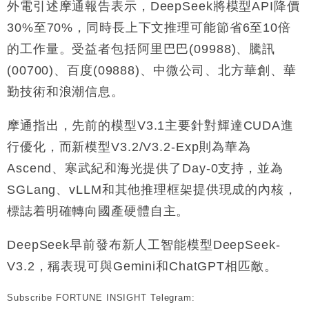
外電引述摩通報告表示，DeepSeek將模型API降價
財經｜恒隆10月換帥 玩具「反」斗城亞洲CEO蔡德
15:47
30%至70%，同時長上下文推理可能節省6至10倍
粦接任
的工作量。受益者包括阿里巴巴(09988)、騰訊
財經｜韓股反覆波動收跌 連挫7周創逾3年最長跌勢
15:11
(00700)、百度(09888)、中微公司、北方華創、華
勤技術和浪潮信息。
財經｜內地7月美元計價出口增近24%勝預期 貿易順
13:44
差達1125億美元
摩通指出，先前的模型V3.1主要針對輝達CUDA進
財經｜日本春季三度入市撐日圓 4月單日斥6.28萬億
12:44
日圓干預創新高
行優化，而新模型V3.2/V3.2-Exp則為華為
國際｜特朗普料美伊戰事快結束 承認部分彈藥庫存緊
11:12
Ascend、寒武紀和海光提供了Day-0支持，並為
張
SGLang、vLLM和其他推理框架提供現成的內核，
財經｜SA售股自救後再出手 斥4億美元押注未上市公
15:59
司
標誌着明確轉向國產硬體自主。
DeepSeek早前發布新人工智能模型DeepSeek-
V3.2，稱表現可與Gemini和ChatGPT相匹敵。
Subscribe FORTUNE INSIGHT Telegram: