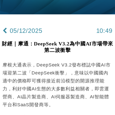
財經｜韓股反覆波動收跌 連挫7周創逾3年最長跌勢
15:11
財經｜內地7月美元計價出口增近24%勝預期 貿易順
13:44
差達1125億美元
05/12/2025
10:49
財經｜日本春季三度入市撐日圓 4月單日斥6.28萬億
12:44
日圓干預創新高
財經｜摩通：DeepSeek V3.2為中國AI市場帶來
國際｜特朗普料美伊戰事快結束 承認部分彈藥庫存緊
11:12
第二波衝擊
張
財經｜SA售股自救後再出手 斥4億美元押注未上市公
15:59
司
摩根大通表示，DeepSeek V3.2發布標誌中國AI市
財經｜華僑銀行上半年淨利創新高 中期息增15%至
18:31
場迎第二波「DeepSeek衝擊」，意味以中國國內
47仙
適中的價格即可獲得接近前沿模型的開源推理能
財經｜滙豐上調香港今年GDP預測至4.5% 看好貿易
17:33
力，利好中國AI生態的大多數利益相關者，即雲運
及消費表現
營商、AI晶片製造商、AI伺服器製造商、AI智能體
本地｜假冒內地執法人員要求交「保證金」 43歲女子
16:47
損失近6900萬元
平台和SaaS開發商等。
財經｜日經失守6.5萬點後回穩 全周仍升近2%
16:05