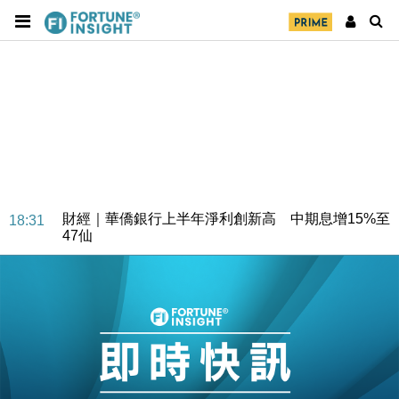
財經｜華僑銀行上半年淨利創新高 中期息增15%至
18:31
47仙
財經｜滙豐上調香港今年GDP預測至4.5% 看好貿易
17:33
及消費表現
本地｜假冒內地執法人員要求交「保證金」 43歲女子
16:47
損失近6900萬元
財經｜日經失守6.5萬點後回穩 全周仍升近2%
16:05
財經｜恒隆10月換帥 玩具「反」斗城亞洲CEO蔡德
15:47