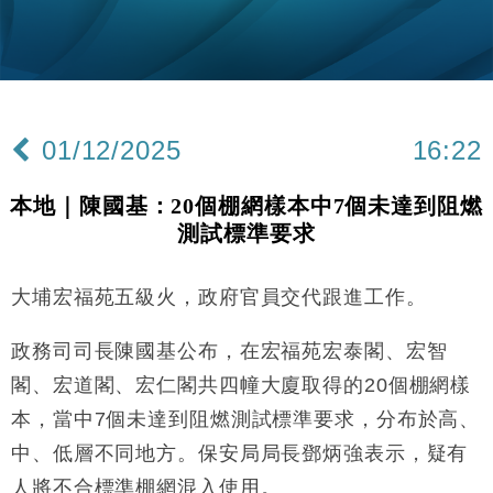
粦接任
財經｜韓股反覆波動收跌 連挫7周創逾3年最長跌勢
15:11
財經｜內地7月美元計價出口增近24%勝預期 貿易順
13:44
差達1125億美元
01/12/2025
16:22
財經｜日本春季三度入市撐日圓 4月單日斥6.28萬億
12:44
日圓干預創新高
本地｜陳國基：20個棚網樣本中7個未達到阻燃
國際｜特朗普料美伊戰事快結束 承認部分彈藥庫存緊
11:12
測試標準要求
張
財經｜SA售股自救後再出手 斥4億美元押注未上市公
15:59
司
大埔宏福苑五級火，政府官員交代跟進工作。
財經｜華僑銀行上半年淨利創新高 中期息增15%至
18:31
47仙
政務司司長陳國基公布，在宏福苑宏泰閣、宏智
財經｜滙豐上調香港今年GDP預測至4.5% 看好貿易
閣、宏道閣、宏仁閣共四幢大廈取得的20個棚網樣
17:33
及消費表現
本，當中7個未達到阻燃測試標準要求，分布於高、
本地｜假冒內地執法人員要求交「保證金」 43歲女子
16:47
中、低層不同地方。保安局局長鄧炳強表示，疑有
損失近6900萬元
人將不合標準棚網混入使用。
財經｜日經失守6.5萬點後回穩 全周仍升近2%