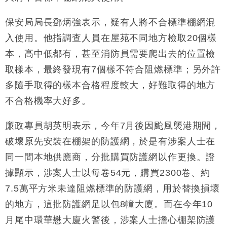
16:05
保安局局長鄧炳強表示，疑有人將不合標準棚網混
財經｜恒隆10月換帥 玩具「反」斗城亞洲CEO蔡德
15:47
粦接任
入使用。他指調查人員在屋苑不同地方檢取20個樣
財經｜韓股反覆波動收跌 連挫7周創逾3年最長跌勢
15:11
本，高中低都有，甚至消防員需要爬出去的位置檢
取樣本，最終發現有7個樣不符合阻燃標準；另外許
財經｜內地7月美元計價出口增近24%勝預期 貿易順
13:44
多隨手取得的樣本合格程度較大，好難取得的地方
差達1125億美元
不合格機率大好多。
財經｜日本春季三度入市撐日圓 4月單日斥6.28萬億
12:44
日圓干預創新高
廉政專員胡英明表示，今年7月後因颱風襲港期間，
國際｜特朗普料美伊戰事快結束 承認部分彈藥庫存緊
11:12
張
破壞原先安裝在棚架的防護網，於是有涉案人士在
財經｜SA售股自救後再出手 斥4億美元押注未上市公
15:59
同一間本地供應商，分批購買防護網以作更換。證
司
據顯示，涉案人士以每卷54元，購買2300卷、約
7.5萬平方米未達阻燃標準的防護網，用於替換損壞
的地方，這批防護網足以包8幢大廈。而在今年10
月尾中環華懋大廈火警後，涉案人士擔心棚架防護