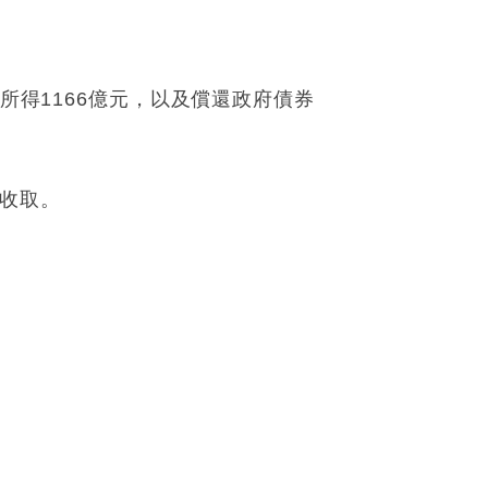
所得1166億元，以及償還政府債券
期收取。