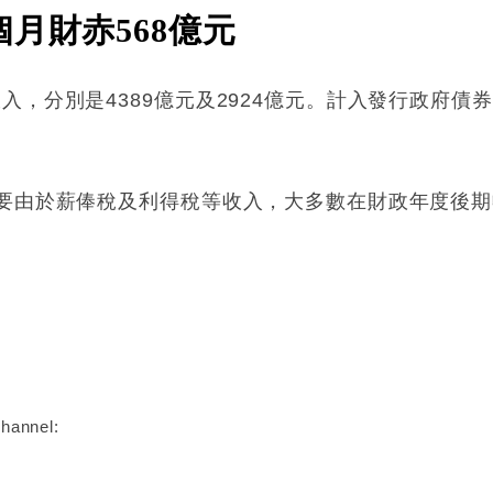
月財赤568億元
，分別是4389億元及2924億元。計入發行政府債券
主要由於薪俸稅及利得稅等收入，大多數在財政年度後
:
hannel: