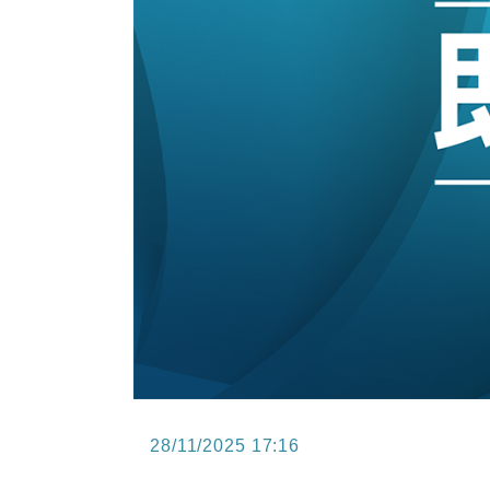
15:47
財經｜恒隆10月換帥 玩具「反」斗
15:11
財經｜韓股反覆波動收跌 連挫7周
13:44
財經｜內地7月美元計價出口增近24
12:44
財經｜日本春季三度入市撐日圓 4月
11:12
國際｜特朗普料美伊戰事快結束 承
15:59
財經｜SA售股自救後再出手 斥4
28/11/2025 17:16