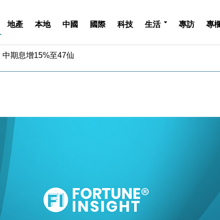
地產
本地
中國
國際
科技
生活
專訪
專
中期息增15%至47仙
4.5% 看好貿易及消費表現
金」 43歲女子損失近6900萬元
周仍升近2%
城亞洲CEO蔡德粦接任
創逾3年最長跌勢
%勝預期 貿易順差達1125億美元
單日斥6.28萬億日圓干預創新高
認部分彈藥庫存緊張
億美元押注未上市公司
中期息增15%至47仙
4.5% 看好貿易及消費表現
金」 43歲女子損失近6900萬元
周仍升近2%