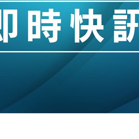
城亞洲CEO蔡德粦接任
創逾3年最長跌勢
%勝預期 貿易順差達1125億美元
單日斥6.28萬億日圓干預創新高
認部分彈藥庫存緊張
億美元押注未上市公司