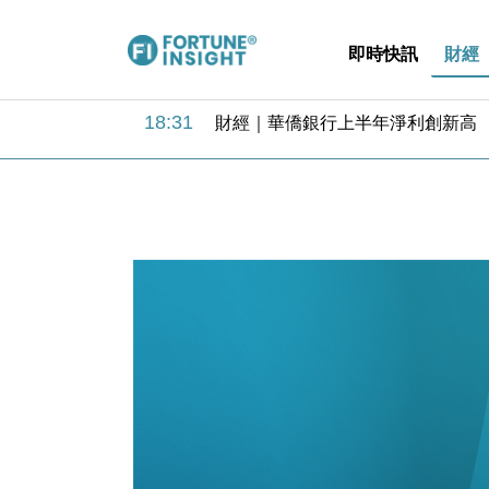
即時快訊
財經
18:31
財經｜華僑銀行上半年淨利創新高 
17:33
財經｜滙豐上調香港今年GDP預測至
16:47
本地｜假冒內地執法人員要求交「保證
16:05
財經｜日經失守6.5萬點後回穩 全
15:47
財經｜恒隆10月換帥 玩具「反」斗
15:11
財經｜韓股反覆波動收跌 連挫7周
13:44
財經｜內地7月美元計價出口增近24
12:44
財經｜日本春季三度入市撐日圓 4月
11:12
國際｜特朗普料美伊戰事快結束 承
15:59
財經｜SA售股自救後再出手 斥4
18:31
財經｜華僑銀行上半年淨利創新高 
17:33
財經｜滙豐上調香港今年GDP預測至
16:47
本地｜假冒內地執法人員要求交「保證
16:05
財經｜日經失守6.5萬點後回穩 全