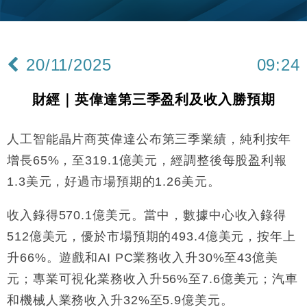
財經｜韓股反覆波動收跌 連挫7周創逾3年最長跌勢
15:11
財經｜內地7月美元計價出口增近24%勝預期 貿易順
13:44
差達1125億美元
20/11/2025
09:24
財經｜日本春季三度入市撐日圓 4月單日斥6.28萬億
12:44
日圓干預創新高
財經｜英偉達第三季盈利及收入勝預期
國際｜特朗普料美伊戰事快結束 承認部分彈藥庫存緊
11:12
張
人工智能晶片商英偉達公布第三季業績，純利按年
財經｜SA售股自救後再出手 斥4億美元押注未上市公
15:59
司
增長65%，至319.1億美元，經調整後每股盈利報
財經｜華僑銀行上半年淨利創新高 中期息增15%至
18:31
1.3美元，好過市場預期的1.26美元。
47仙
財經｜滙豐上調香港今年GDP預測至4.5% 看好貿易
17:33
收入錄得570.1億美元。當中，數據中心收入錄得
及消費表現
512億美元，優於市場預期的493.4億美元，按年上
本地｜假冒內地執法人員要求交「保證金」 43歲女子
16:47
損失近6900萬元
升66%。遊戲和AI PC業務收入升30%至43億美
財經｜日經失守6.5萬點後回穩 全周仍升近2%
元；專業可視化業務收入升56%至7.6億美元；汽車
16:05
和機械人業務收入升32%至5.9億美元。