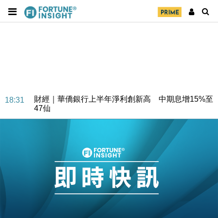
財經｜華僑銀行上半年淨利創新高 中期息增15%至
18:31
47仙
財經｜滙豐上調香港今年GDP預測至4.5% 看好貿易
17:33
及消費表現
本地｜假冒內地執法人員要求交「保證金」 43歲女子
16:47
損失近6900萬元
財經｜日經失守6.5萬點後回穩 全周仍升近2%
16:05
財經｜恒隆10月換帥 玩具「反」斗城亞洲CEO蔡德
15:47
粦接任