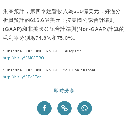
財經｜恒隆10月換帥 玩具「反」斗城亞洲CEO蔡德
15:47
粦接任
集團預計，第四季經營收入為650億美元，好過分
財經｜韓股反覆波動收跌 連挫7周創逾3年最長跌勢
15:11
析員預計的616.6億美元；按美國公認會計準則
(GAAP)和非美國公認會計準則(Non-GAAP)計算的
財經｜內地7月美元計價出口增近24%勝預期 貿易順
13:44
差達1125億美元
毛利率分別為74.8%和75.0%。
財經｜日本春季三度入市撐日圓 4月單日斥6.28萬億
12:44
日圓干預創新高
Subscribe FORTUNE INSIGHT Telegram:
http://bit.ly/2M63TRO
國際｜特朗普料美伊戰事快結束 承認部分彈藥庫存緊
11:12
張
Subscribe FORTUNE INSIGHT YouTube channel:
財經｜SA售股自救後再出手 斥4億美元押注未上市公
15:59
http://bit.ly/2FgJTen
司
即時分享