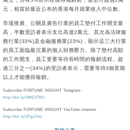
萬元，另有5%表示在獲得報銷前，需墊付超過2萬
財經｜恒隆10月換帥 玩具「反」斗城亞洲CEO蔡德
15:47
元，相當於最近公布的香港每月就業收入中位數。
粦接任
財經｜韓股反覆波動收跌 連挫7周創逾3年最長跌勢
15:11
市場推廣、公關及廣告行業的員工墊付工作開支最
高，半數受訪者表示支出高達2萬元。其次為法律服
財經｜內地7月美元計價出口增近24%勝預期 貿易順
13:44
務行業(33%)及金融服務業(23%)，顯示這三大行業
差達1125億美元
的員工面臨最沉重的個人財務壓力。除了墊付高額
財經｜日本春季三度入市撐日圓 4月單日斥6.28萬億
12:44
日圓干預創新高
的工作開支，員工更要等待長時間的報銷流程。超
國際｜特朗普料美伊戰事快結束 承認部分彈藥庫存緊
11:12
過三分之一(34%)的受訪者表示，需要等待3個星期
張
以上才能獲得報銷。
財經｜SA售股自救後再出手 斥4億美元押注未上市公
15:59
司
Subscribe FORTUNE INSIGHT Telegram:
http://bit.ly/2M63TRO
Subscribe FORTUNE INSIGHT YouTube channel:
http://bit.ly/2FgJTen