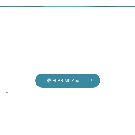
×
下載 FI PRIME App
17/11/2025
17:15
中國｜外交部：李強沒有在二十國集團領導人峰
會期間會見日方領導人安排