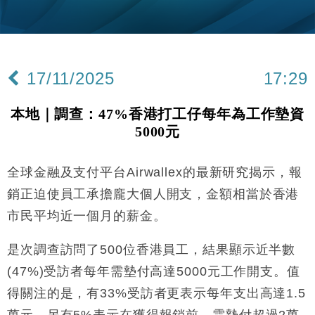
財經｜韓股反覆波動收跌 連挫7周創逾3年最長跌勢
15:11
財經｜內地7月美元計價出口增近24%勝預期 貿易順
13:44
差達1125億美元
17/11/2025
17:29
財經｜日本春季三度入市撐日圓 4月單日斥6.28萬億
12:44
日圓干預創新高
本地｜調查：47%香港打工仔每年為工作墊資
國際｜特朗普料美伊戰事快結束 承認部分彈藥庫存緊
11:12
5000元
張
財經｜SA售股自救後再出手 斥4億美元押注未上市公
15:59
司
全球金融及支付平台Airwallex的最新研究揭示，報
財經｜華僑銀行上半年淨利創新高 中期息增15%至
18:31
銷正迫使員工承擔龐大個人開支，金額相當於香港
47仙
市民平均近一個月的薪金。
財經｜滙豐上調香港今年GDP預測至4.5% 看好貿易
17:33
及消費表現
是次調查訪問了500位香港員工，結果顯示近半數
本地｜假冒內地執法人員要求交「保證金」 43歲女子
16:47
(47%)受訪者每年需墊付高達5000元工作開支。值
損失近6900萬元
得關注的是，有33%受訪者更表示每年支出高達1.5
財經｜日經失守6.5萬點後回穩 全周仍升近2%
16:05