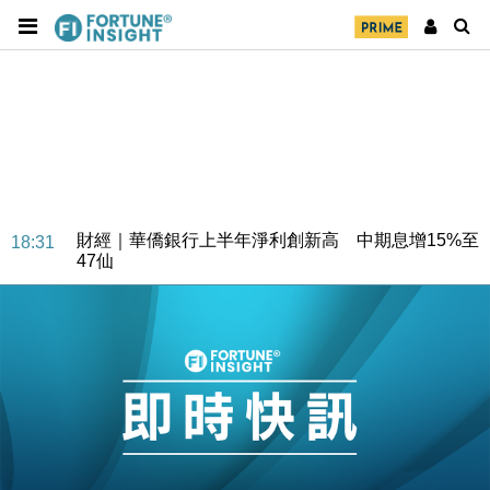
財經｜華僑銀行上半年淨利創新高 中期息增15%至
18:31
47仙
財經｜滙豐上調香港今年GDP預測至4.5% 看好貿易
17:33
及消費表現
本地｜假冒內地執法人員要求交「保證金」 43歲女子
16:47
損失近6900萬元
財經｜日經失守6.5萬點後回穩 全周仍升近2%
16:05
財經｜恒隆10月換帥 玩具「反」斗城亞洲CEO蔡德
15:47
粦接任