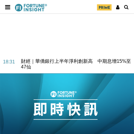
財經｜華僑銀行上半年淨利創新高 中期息增15%至
18:31
47仙
財經｜滙豐上調香港今年GDP預測至4.5% 看好貿易
17:33
及消費表現
本地｜假冒內地執法人員要求交「保證金」 43歲女子
16:47
損失近6900萬元
財經｜日經失守6.5萬點後回穩 全周仍升近2%
16:05
財經｜恒隆10月換帥 玩具「反」斗城亞洲CEO蔡德
15:47
粦接任