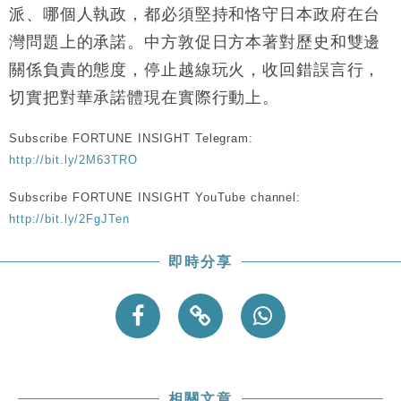
財經｜恒隆10月換帥 玩具「反」斗城亞洲CEO蔡德
15:47
派、哪個人執政，都必須堅持和恪守日本政府在台
粦接任
灣問題上的承諾。中方敦促日方本著對歷史和雙邊
財經｜韓股反覆波動收跌 連挫7周創逾3年最長跌勢
15:11
關係負責的態度，停止越線玩火，收回錯誤言行，
切實把對華承諾體現在實際行動上。
財經｜內地7月美元計價出口增近24%勝預期 貿易順
13:44
差達1125億美元
Subscribe FORTUNE INSIGHT Telegram:
財經｜日本春季三度入市撐日圓 4月單日斥6.28萬億
12:44
日圓干預創新高
http://bit.ly/2M63TRO
國際｜特朗普料美伊戰事快結束 承認部分彈藥庫存緊
11:12
Subscribe FORTUNE INSIGHT YouTube channel:
張
http://bit.ly/2FgJTen
財經｜SA售股自救後再出手 斥4億美元押注未上市公
15:59
司
即時分享
相關文章