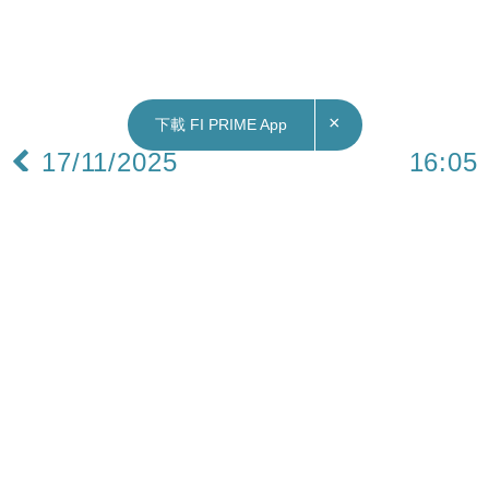
×
下載 FI PRIME App
17/11/2025
16:05
中國｜外交部：日揆高市涉台挑釁言論嚴重破壞
中日關係政治基礎
日本首相高市早苗早前發表「台灣有事論」，引發
日中關係在短時間內急劇惡化，近日「中日聯合輿
論調查」和「北京-東京論壇」都按照中方要求宣布
延期。
中國外交部發言人毛寧在例行記者會表示，近日高