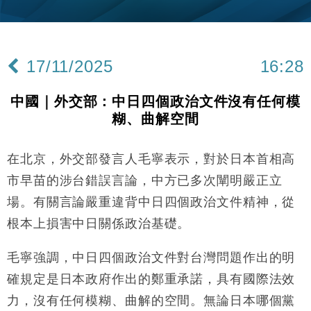
財經｜韓股反覆波動收跌 連挫7周創逾3年最長跌勢
15:11
財經｜內地7月美元計價出口增近24%勝預期 貿易順
13:44
差達1125億美元
17/11/2025
16:28
財經｜日本春季三度入市撐日圓 4月單日斥6.28萬億
12:44
日圓干預創新高
中國｜外交部：中日四個政治文件沒有任何模
國際｜特朗普料美伊戰事快結束 承認部分彈藥庫存緊
11:12
糊、曲解空間
張
財經｜SA售股自救後再出手 斥4億美元押注未上市公
15:59
司
在北京，外交部發言人毛寧表示，對於日本首相高
財經｜華僑銀行上半年淨利創新高 中期息增15%至
18:31
市早苗的涉台錯誤言論，中方已多次闡明嚴正立
47仙
場。有關言論嚴重違背中日四個政治文件精神，從
財經｜滙豐上調香港今年GDP預測至4.5% 看好貿易
17:33
根本上損害中日關係政治基礎。
及消費表現
本地｜假冒內地執法人員要求交「保證金」 43歲女子
16:47
毛寧強調，中日四個政治文件對台灣問題作出的明
損失近6900萬元
確規定是日本政府作出的鄭重承諾，具有國際法效
財經｜日經失守6.5萬點後回穩 全周仍升近2%
16:05
力，沒有任何模糊、曲解的空間。無論日本哪個黨