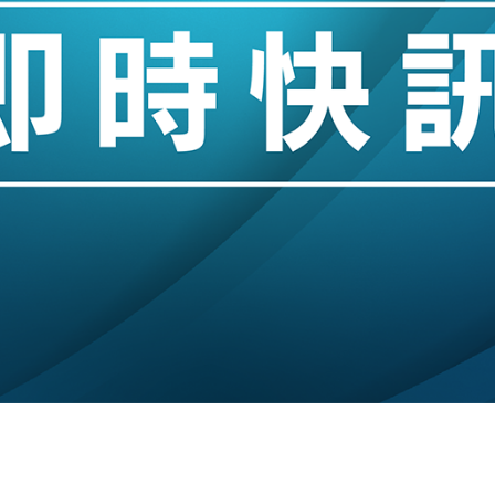
創逾3年最長跌勢
%勝預期 貿易順差達1125億美元
單日斥6.28萬億日圓干預創新高
認部分彈藥庫存緊張
億美元押注未上市公司