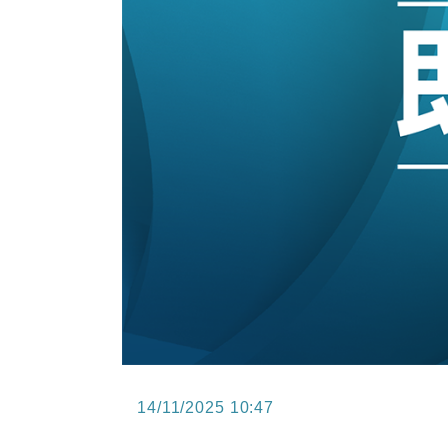
15:11
財經｜韓股反覆波動收跌 連挫7周
13:44
財經｜內地7月美元計價出口增近24
12:44
財經｜日本春季三度入市撐日圓 4月
11:12
國際｜特朗普料美伊戰事快結束 承
15:59
財經｜SA售股自救後再出手 斥4
14/11/2025 10:47