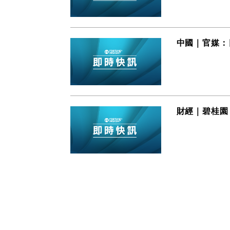
中國｜官媒：
財經｜碧桂園