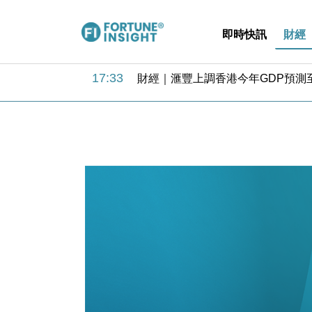
即時快訊
財經
18:31
財經｜華僑銀行上半年淨利創新高 
17:33
財經｜滙豐上調香港今年GDP預測至
16:47
本地｜假冒內地執法人員要求交「保證
16:05
財經｜日經失守6.5萬點後回穩 全
15:47
財經｜恒隆10月換帥 玩具「反」斗
15:11
財經｜韓股反覆波動收跌 連挫7周
13:44
財經｜內地7月美元計價出口增近24
12:44
財經｜日本春季三度入市撐日圓 4月
11:12
國際｜特朗普料美伊戰事快結束 承
15:59
財經｜SA售股自救後再出手 斥4
18:31
財經｜華僑銀行上半年淨利創新高 
17:33
財經｜滙豐上調香港今年GDP預測至
16:47
本地｜假冒內地執法人員要求交「保證
16:05
財經｜日經失守6.5萬點後回穩 全
15:47
財經｜恒隆10月換帥 玩具「反」斗