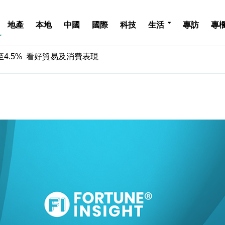
地產
本地
中國
國際
科技
生活
專訪
專
中期息增15%至47仙
4.5% 看好貿易及消費表現
金」 43歲女子損失近6900萬元
周仍升近2%
城亞洲CEO蔡德粦接任
創逾3年最長跌勢
%勝預期 貿易順差達1125億美元
單日斥6.28萬億日圓干預創新高
認部分彈藥庫存緊張
億美元押注未上市公司
中期息增15%至47仙
4.5% 看好貿易及消費表現
金」 43歲女子損失近6900萬元
周仍升近2%
城亞洲CEO蔡德粦接任