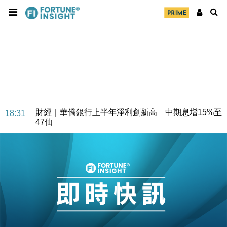
財經｜華僑銀行上半年淨利創新高 中期息增15%至
18:31
47仙
財經｜滙豐上調香港今年GDP預測至4.5% 看好貿易
17:33
及消費表現
本地｜假冒內地執法人員要求交「保證金」 43歲女子
16:47
損失近6900萬元
財經｜日經失守6.5萬點後回穩 全周仍升近2%
16:05
財經｜恒隆10月換帥 玩具「反」斗城亞洲CEO蔡德
15:47
粦接任