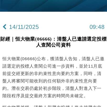
財經｜韓股反覆波動收跌 連挫7周創逾3年最長跌勢
15:11
財經｜內地7月美元計價出口增近24%勝預期 貿易順
13:44
差達1125億美元
14/11/2025
09:48
財經｜日本春季三度入市撐日圓 4月單日斥6.28萬億
12:44
日圓干預創新高
財經｜恒大物業(06666)：清盤人已邀請選定投標
國際｜特朗普料美伊戰事快結束 承認部分彈藥庫存緊
11:12
人查閱公司資料
張
財經｜SA售股自救後再出手 斥4億美元押注未上市公
15:59
司
恒大物業(06666)公布，獲清盤人告知，清盤人已邀
財經｜華僑銀行上半年淨利創新高 中期息增15%至
18:31
請選定的投標人查閱公司進一步資料，並於11月底
47仙
前提交經更新的非約束性意向要約方案，同時，清
財經｜滙豐上調香港今年GDP預測至4.5% 看好貿易
17:33
盤人將審閱可能收到的任何額外非約束性意向要
及消費表現
約。潛在交易仍處於初步階段，清盤人對進入下一
本地｜假冒內地執法人員要求交「保證金」 43歲女子
16:47
損失近6900萬元
階段程序及提交最終方案的時間尚未確定。
財經｜日經失守6.5萬點後回穩 全周仍升近2%
16:05