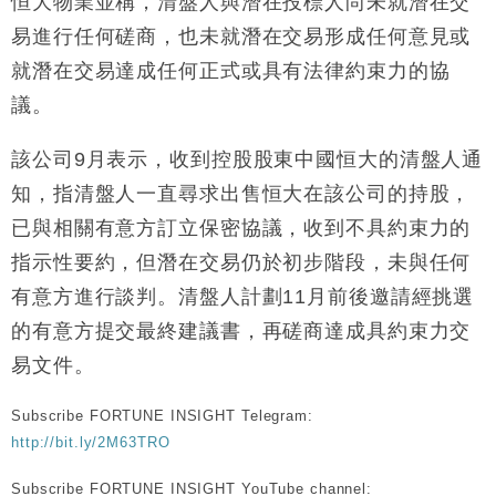
恒大物業並稱，清盤人與潛在投標人尚未就潛在交
財經｜恒隆10月換帥 玩具「反」斗城亞洲CEO蔡德
15:47
易進行任何磋商，也未就潛在交易形成任何意見或
粦接任
就潛在交易達成任何正式或具有法律約束力的協
財經｜韓股反覆波動收跌 連挫7周創逾3年最長跌勢
15:11
議。
財經｜內地7月美元計價出口增近24%勝預期 貿易順
13:44
該公司9月表示，收到控股股東中國恒大的清盤人通
差達1125億美元
知，指清盤人一直尋求出售恒大在該公司的持股，
財經｜日本春季三度入市撐日圓 4月單日斥6.28萬億
12:44
日圓干預創新高
已與相關有意方訂立保密協議，收到不具約束力的
國際｜特朗普料美伊戰事快結束 承認部分彈藥庫存緊
11:12
指示性要約，但潛在交易仍於初步階段，未與任何
張
有意方進行談判。清盤人計劃11月前後邀請經挑選
財經｜SA售股自救後再出手 斥4億美元押注未上市公
15:59
司
的有意方提交最終建議書，再磋商達成具約束力交
易文件。
Subscribe FORTUNE INSIGHT Telegram:
http://bit.ly/2M63TRO
Subscribe FORTUNE INSIGHT YouTube channel: