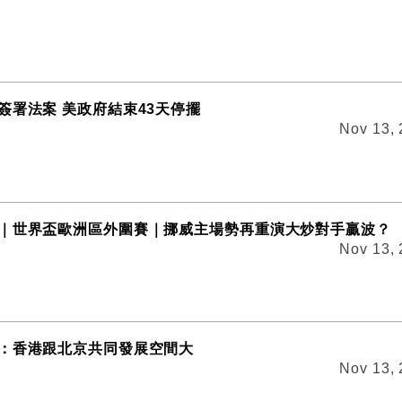
簽署法案 美政府結束43天停擺
Nov 13,
｜世界盃歐洲區外圍賽｜挪威主場勢再重演大炒對手贏波？
Nov 13,
：香港跟北京共同發展空間大
Nov 13,