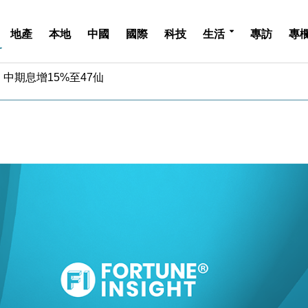
地產
本地
中國
國際
科技
生活
專訪
專
中期息增15%至47仙
4.5% 看好貿易及消費表現
金」 43歲女子損失近6900萬元
周仍升近2%
城亞洲CEO蔡德粦接任
創逾3年最長跌勢
%勝預期 貿易順差達1125億美元
單日斥6.28萬億日圓干預創新高
認部分彈藥庫存緊張
億美元押注未上市公司
中期息增15%至47仙
4.5% 看好貿易及消費表現
金」 43歲女子損失近6900萬元
周仍升近2%