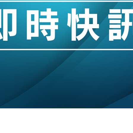
城亞洲CEO蔡德粦接任
創逾3年最長跌勢
%勝預期 貿易順差達1125億美元
單日斥6.28萬億日圓干預創新高
認部分彈藥庫存緊張
億美元押注未上市公司