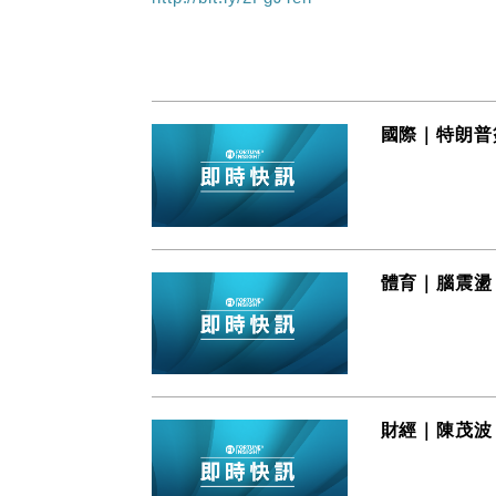
國際｜特朗普
體育｜腦震盪
財經｜陳茂波