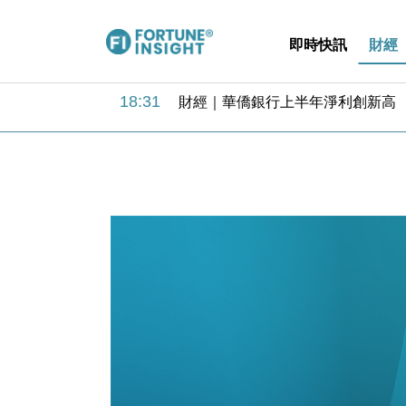
即時快訊
財經
18:31
財經｜華僑銀行上半年淨利創新高 
17:33
財經｜滙豐上調香港今年GDP預測至
16:47
本地｜假冒內地執法人員要求交「保證
16:05
財經｜日經失守6.5萬點後回穩 全
15:47
財經｜恒隆10月換帥 玩具「反」斗
15:11
財經｜韓股反覆波動收跌 連挫7周
13:44
財經｜內地7月美元計價出口增近24
12:44
財經｜日本春季三度入市撐日圓 4月
11:12
國際｜特朗普料美伊戰事快結束 承
15:59
財經｜SA售股自救後再出手 斥4
18:31
財經｜華僑銀行上半年淨利創新高 
17:33
財經｜滙豐上調香港今年GDP預測至
16:47
本地｜假冒內地執法人員要求交「保證
16:05
財經｜日經失守6.5萬點後回穩 全