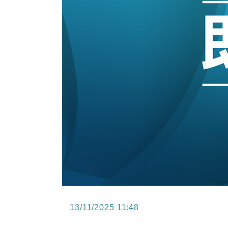
15:47
財經｜恒隆10月換帥 玩具「反」斗
15:11
財經｜韓股反覆波動收跌 連挫7周
13:44
財經｜內地7月美元計價出口增近24
12:44
財經｜日本春季三度入市撐日圓 4月
11:12
國際｜特朗普料美伊戰事快結束 承
15:59
財經｜SA售股自救後再出手 斥4
13/11/2025 11:48