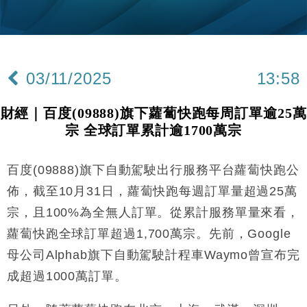
財經｜黑石傳再籌逾360億美元 支援Anthropic租用
11:40
Google晶片
財經｜美商務部擬擴大金屬關稅範圍 14類產品或加徵
10:57
25%
03/11/2025
13:58
本地｜新世界K11 9月升級會員制度 增鉑金卡級別鎖
18:15
定高消費客群
財經｜百度(09888)旗下蘿蔔快跑每周訂單逾25萬
財經｜本港6月零售額連升14個月 珠寶鐘錶銷售升勢
17:40
宗 全球訂單累計逾1700萬宗
最強
財經｜滙控重啟最多10億美元回購 派息比率目標維持
16:33
50%
百度(09888)旗下自動駕駛出行服務平台蘿蔔快跑公
財經｜SA售股自救後再出手 斥4億美元押注未上市公
15:59
佈，截至10月31日，蘿蔔快跑每週訂單量超過25萬
司
宗，且100%為全無人訂單。從累計服務單量來看，
財經｜精星香港夥菜鳥拓全球智慧倉儲市場 加快海外
11:30
蘿蔔快跑全球訂單超過1,700萬宗。先前，Google
市場落地
母公司Alphab旗下自動駕駛計程車Waymo曾宣布完
地產｜大酒店中期轉賺2300萬元 斥21億翻新香港及
14:50
東京半島
成超過1000萬訂單。
國際｜特朗普赴洛杉磯高球場活動前 男子攜槍彈被捕
13:12