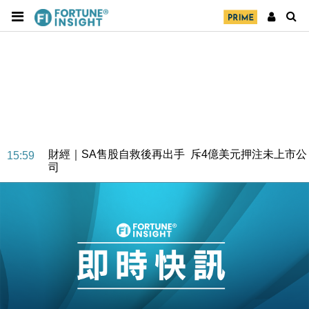
財經｜SA售股自救後再出手 斥4億美元押注未上市公
15:59
司
財經｜精星香港夥菜鳥拓全球智慧倉儲市場 加快海外
11:30
市場落地
地產｜大酒店中期轉賺2300萬元 斥21億翻新香港及
14:50
東京半島
國際｜特朗普赴洛杉磯高球場活動前 男子攜槍彈被捕
13:12
財經｜香港7月PMI回落至51 企業擴張放慢兼縮減人
12:30
手