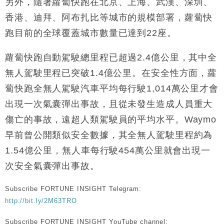
另外，隨著蘿蔔快跑在北京、上海、武漢、深圳、
財經｜香港7月PMI回落至51 企業擴張放慢兼縮減人
12:30
香港、迪拜、阿布扎比等城市的規模部署，蘿蔔快
手
跑目前的全球覆蓋城市數量已達到22座。
財經｜黑石傳再籌逾360億美元 支援Anthropic租用
11:40
Google晶片
蘿蔔快跑自動駕駛總里程已超過2.4億公里，其中全
財經｜美商務部擬擴大金屬關稅範圍 14類產品或加徵
10:57
無人駕駛里程已突破1.4億公里。在安全性方面，蘿
25%
蔔快跑全無人駕駛汽車平均每行駛1,014萬公里才會
本地｜新世界K11 9月升級會員制度 增鉑金卡級別鎖
18:15
定高消費客群
出現一次氣囊彈出事故，且從未發生造成人員重大
財經｜本港6月零售額連升14個月 珠寶鐘錶銷售升勢
17:40
傷亡的事故，遠超人類駕駛員的平均水平。Waymo
最強
早前曾公開類似安全數據，其全無人駕駛里程約為
財經｜滙控重啟最多10億美元回購 派息比率目標維持
16:33
50%
1.54億公里，無人車每行駛454萬公里就會出現一
次安全氣囊彈出事故。
Subscribe FORTUNE INSIGHT Telegram:
http://bit.ly/2M63TRO
Subscribe FORTUNE INSIGHT YouTube channel: