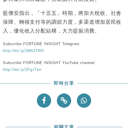
財經｜香港7月PMI回落至51 企業擴張放慢兼縮減人
12:30
手
藍佛安指出，「十五五」時期，將加大稅收、社會
財經｜黑石傳再籌逾360億美元 支援Anthropic租用
11:40
保障、轉移支付等的調節力度，多渠道增加居民收
Google晶片
入，優化收入分配結構，大力提振消費。
財經｜美商務部擬擴大金屬關稅範圍 14類產品或加徵
10:57
25%
Subscribe FORTUNE INSIGHT Telegram:
本地｜新世界K11 9月升級會員制度 增鉑金卡級別鎖
18:15
定高消費客群
http://bit.ly/2M63TRO
財經｜本港6月零售額連升14個月 珠寶鐘錶銷售升勢
17:40
Subscribe FORTUNE INSIGHT YouTube channel:
最強
http://bit.ly/2FgJTen
財經｜滙控重啟最多10億美元回購 派息比率目標維持
16:33
50%
即時分享
相關文章