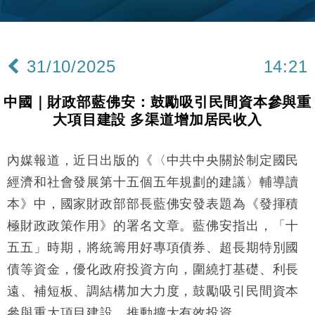
財經｜黑石傳再籌逾360億美元 支援Anthropic租用
11:40
Google晶片
財經｜美商務部擬擴大金屬關稅範圍 14類產品或加徵
10:57
25%
31/10/2025
14:21
本地｜新世界K11 9月升級會員制度 增鉑金卡級別鎖
18:15
定高消費客群
中國｜財政部藍佛安：鼓勵吸引民間資本參與重
財經｜本港6月零售額連升14個月 珠寶鐘錶銷售升勢
17:40
大項目建設 多渠道增加居民收入
最強
財經｜滙控重啟最多10億美元回購 派息比率目標維持
16:33
50%
內媒報道，近日出版的《〈中共中央關於制定國民
財經｜SA售股自救後再出手 斥4億美元押注未上市公
15:59
經濟和社會發展第十五個五年規劃的建議〉輔導讀
司
本》中，國家財政部部長藍佛安發表題為《發揮積
財經｜精星香港夥菜鳥拓全球智慧倉儲市場 加快海外
11:30
極財政政策作用》的署名文章。藍佛安指出，「十
市場落地
五五」時期，將統籌用好專項債券、超長期特別國
地產｜大酒店中期轉賺2300萬元 斥21億翻新香港及
14:50
東京半島
債等資金，優化政府投資方向，圍繞打基礎、利長
國際｜特朗普赴洛杉磯高球場活動前 男子攜槍彈被捕
13:12
遠、補短板、調結構加大力度，鼓勵吸引民間資本
參與重大項目建設，推動擴大有效投資。