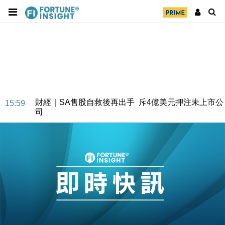
財經｜SA售股自救後再出手 斥4億美元押注未上市公
15:59
司
財經｜精星香港夥菜鳥拓全球智慧倉儲市場 加快海外
11:30
市場落地
地產｜大酒店中期轉賺2300萬元 斥21億翻新香港及
14:50
東京半島
國際｜特朗普赴洛杉磯高球場活動前 男子攜槍彈被捕
13:12
財經｜香港7月PMI回落至51 企業擴張放慢兼縮減人
12:30
手