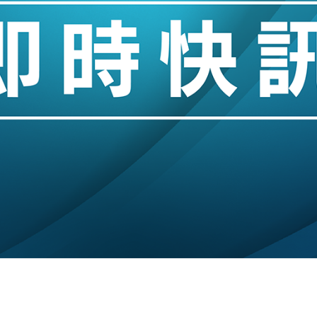
%勝預期 貿易順差達1125億美元
單日斥6.28萬億日圓干預創新高
認部分彈藥庫存緊張
億美元押注未上市公司
儲市場 加快海外市場落地
斥21億翻新香港及東京半島