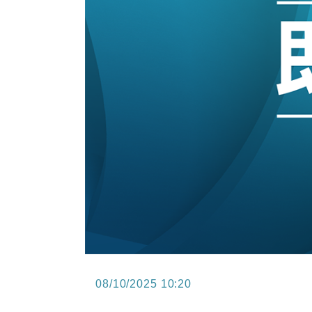
13:44
財經｜內地7月美元計價出口增近24
12:44
財經｜日本春季三度入市撐日圓 4月
11:12
國際｜特朗普料美伊戰事快結束 承
15:59
財經｜SA售股自救後再出手 斥4
11:30
財經｜精星香港夥菜鳥拓全球智慧倉
14:50
地產｜大酒店中期轉賺2300萬元 
08/10/2025 10:20