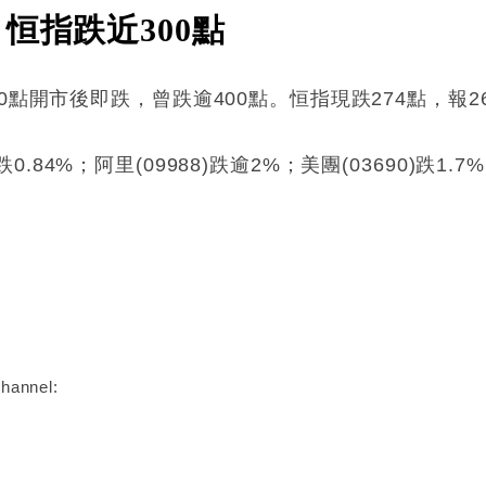
恒指跌近300點
點開市後即跌，曾跌逾400點。恒指現跌274點，報26
)跌0.84%；阿里(09988)跌逾2%；美團(03690)跌1.7
:
hannel: