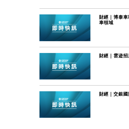
財經｜博泰車聯
車領域
財經｜雲迹招股(
財經｜交銀國際