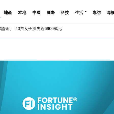
地產
本地
中國
國際
科技
生活
專訪
專
金」 43歲女子損失近6900萬元
周仍升近2%
城亞洲CEO蔡德粦接任
創逾3年最長跌勢
%勝預期 貿易順差達1125億美元
單日斥6.28萬億日圓干預創新高
認部分彈藥庫存緊張
億美元押注未上市公司
儲市場 加快海外市場落地
斥21億翻新香港及東京半島
金」 43歲女子損失近6900萬元
周仍升近2%
城亞洲CEO蔡德粦接任
創逾3年最長跌勢