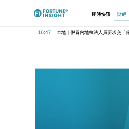
即時快訊
財經
16:47
本地｜假冒內地執法人員要求交「保證
16:05
財經｜日經失守6.5萬點後回穩 全
15:47
財經｜恒隆10月換帥 玩具「反」斗
15:11
財經｜韓股反覆波動收跌 連挫7周
13:44
財經｜內地7月美元計價出口增近24
12:44
財經｜日本春季三度入市撐日圓 4月
11:12
國際｜特朗普料美伊戰事快結束 承
15:59
財經｜SA售股自救後再出手 斥4
11:30
財經｜精星香港夥菜鳥拓全球智慧倉
14:50
地產｜大酒店中期轉賺2300萬元 
16:47
本地｜假冒內地執法人員要求交「保證
16:05
財經｜日經失守6.5萬點後回穩 全
15:47
財經｜恒隆10月換帥 玩具「反」斗
15:11
財經｜韓股反覆波動收跌 連挫7周