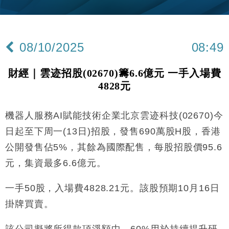
財經｜韓股反覆波動收跌 連挫7周創逾3年最長跌勢
15:11
財經｜內地7月美元計價出口增近24%勝預期 貿易順
13:44
差達1125億美元
08/10/2025
08:49
財經｜日本春季三度入市撐日圓 4月單日斥6.28萬億
12:44
日圓干預創新高
財經｜雲迹招股(02670)籌6.6億元 一手入場費
國際｜特朗普料美伊戰事快結束 承認部分彈藥庫存緊
11:12
4828元
張
財經｜SA售股自救後再出手 斥4億美元押注未上市公
15:59
司
機器人服務AI賦能技術企業北京雲迹科技(02670)今
財經｜華僑銀行上半年淨利創新高 中期息增15%至
18:31
日起至下周一(13日)招股，發售690萬股H股，香港
47仙
公開發售佔5%，其餘為國際配售，每股招股價95.6
財經｜滙豐上調香港今年GDP預測至4.5% 看好貿易
17:33
元，集資最多6.6億元。
及消費表現
本地｜假冒內地執法人員要求交「保證金」 43歲女子
16:47
一手50股，入場費4828.21元。該股預期10月16日
損失近6900萬元
掛牌買賣。
財經｜日經失守6.5萬點後回穩 全周仍升近2%
16:05
該公司擬將所得款項淨額中，60%用於持續提升研