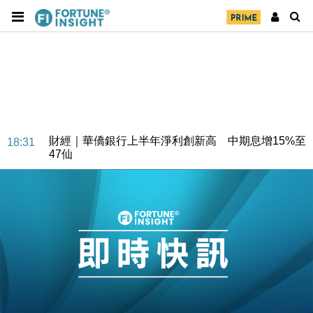
財經｜華僑銀行上半年淨利創新高 中期息增15%至
18:31
47仙
財經｜滙豐上調香港今年GDP預測至4.5% 看好貿易
17:33
及消費表現
本地｜假冒內地執法人員要求交「保證金」 43歲女子
16:47
損失近6900萬元
財經｜日經失守6.5萬點後回穩 全周仍升近2%
16:05
財經｜恒隆10月換帥 玩具「反」斗城亞洲CEO蔡德
15:47
粦接任