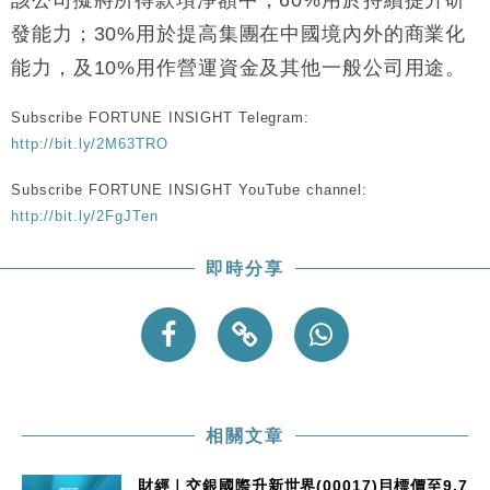
財經｜恒隆10月換帥 玩具「反」斗城亞洲CEO蔡德
15:47
粦接任
發能力；30%用於提高集團在中國境內外的商業化
財經｜韓股反覆波動收跌 連挫7周創逾3年最長跌勢
15:11
能力，及10%用作營運資金及其他一般公司用途。
財經｜內地7月美元計價出口增近24%勝預期 貿易順
13:44
Subscribe FORTUNE INSIGHT Telegram:
差達1125億美元
http://bit.ly/2M63TRO
財經｜日本春季三度入市撐日圓 4月單日斥6.28萬億
12:44
Subscribe FORTUNE INSIGHT YouTube channel:
日圓干預創新高
http://bit.ly/2FgJTen
國際｜特朗普料美伊戰事快結束 承認部分彈藥庫存緊
11:12
張
即時分享
財經｜SA售股自救後再出手 斥4億美元押注未上市公
15:59
司
相關文章
財經｜交銀國際升新世界(00017)目標價至9.7