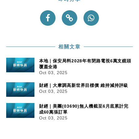
財經｜韓股反覆波動收跌 連挫7周創逾3年最長跌勢
15:11
財經｜內地7月美元計價出口增近24%勝預期 貿易順
13:44
差達1125億美元
財經｜日本春季三度入市撐日圓 4月單日斥6.28萬億
12:44
日圓干預創新高
相關文章
國際｜特朗普料美伊戰事快結束 承認部分彈藥庫存緊
11:12
本地｜保安局料2028年有閉路電視6萬支鏡頭
張
覆蓋全港
財經｜SA售股自救後再出手 斥4億美元押注未上市公
15:59
Oct 03, 2025
司
財經｜大摩調高新世界目標價 維持減持評級
Oct 03, 2025
財經｜美團(03690)無人機截至6月底累計完
成60萬張訂單
Oct 03, 2025