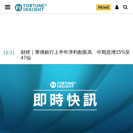
財經｜華僑銀行上半年淨利創新高 中期息增15%至
18:31
47仙
財經｜滙豐上調香港今年GDP預測至4.5% 看好貿易
17:33
及消費表現
本地｜假冒內地執法人員要求交「保證金」 43歲女子
16:47
損失近6900萬元
財經｜日經失守6.5萬點後回穩 全周仍升近2%
16:05
財經｜恒隆10月換帥 玩具「反」斗城亞洲CEO蔡德
15:47
粦接任
財經｜韓股反覆波動收跌 連挫7周創逾3年最長跌勢
15:11