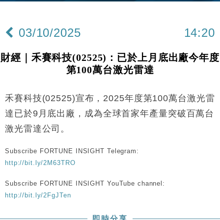
財經｜內地7月美元計價出口增近24%勝預期 貿易順
13:44
差達1125億美元
03/10/2025
14:20
財經｜日本春季三度入市撐日圓 4月單日斥6.28萬億
12:44
日圓干預創新高
財經｜禾賽科技(02525)：已於上月底出廠今年度
國際｜特朗普料美伊戰事快結束 承認部分彈藥庫存緊
11:12
第100萬台激光雷達
張
財經｜SA售股自救後再出手 斥4億美元押注未上市公
15:59
司
禾賽科技(02525)宣布，2025年度第100萬台激光雷
財經｜華僑銀行上半年淨利創新高 中期息增15%至
18:31
達已於9月底出廠，成為全球首家年產量突破百萬台
47仙
激光雷達公司。
財經｜滙豐上調香港今年GDP預測至4.5% 看好貿易
17:33
及消費表現
Subscribe FORTUNE INSIGHT Telegram:
本地｜假冒內地執法人員要求交「保證金」 43歲女子
16:47
http://bit.ly/2M63TRO
損失近6900萬元
Subscribe FORTUNE INSIGHT YouTube channel:
財經｜日經失守6.5萬點後回穩 全周仍升近2%
16:05
http://bit.ly/2FgJTen
財經｜恒隆10月換帥 玩具「反」斗城亞洲CEO蔡德
15:47
即時分享
粦接任