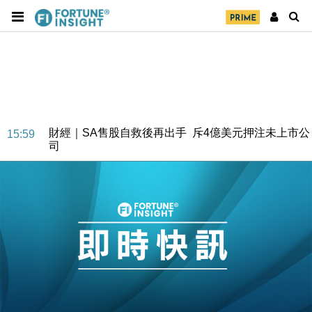
財經｜SA售股自救後再出手 斥4億美元押注未上市公
15:59
司
財經｜精星香港夥菜鳥拓全球智慧倉儲市場 加快海外
11:30
市場落地
地產｜大酒店中期轉賺2300萬元 斥21億翻新香港及
14:50
東京半島
國際｜特朗普赴洛杉磯高球場活動前 男子攜槍彈被捕
13:12
財經｜香港7月PMI回落至51 企業擴張放慢兼縮減人
12:30
手
財經｜黑石傳再籌逾360億美元 支援Anthropic租用
11:40