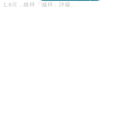
03/10/2025
13:47
財經｜大摩調高新世界目標價 維持減持評級
摩根士丹利報告，上調新世界發展(00017)目標價
31%，由4.2元調高至5.5元，基於每股資產淨值
(NAV)50%折讓，最牛及最熊目標價降至10.9元及
1.8元，維持「減持」評級。
大摩指出，雖然新世界截至6月底止年度淨債務減少
35億元，貸款再融資882億元，但淨負債比率仍處
高位。新世界透過再融資、積極出售發展物業及控
制成本以儲備現金，但該集團仍需進行更多資產處
置以加快去槓桿。大摩預測該集團2026及2027財政
年度淨負債比率降至74.5%及73%，淨負債將由