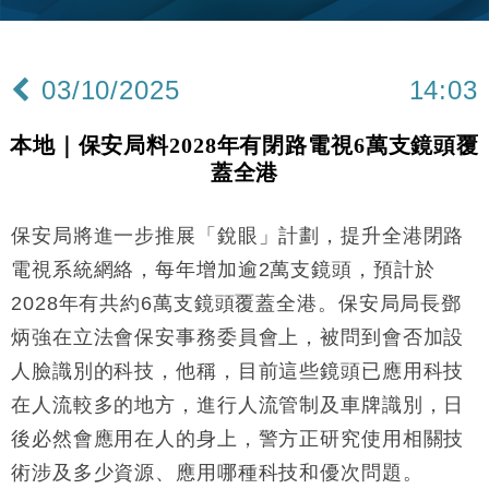
Google晶片
財經｜美商務部擬擴大金屬關稅範圍 14類產品或加徵
10:57
25%
03/10/2025
14:03
本地｜新世界K11 9月升級會員制度 增鉑金卡級別鎖
18:15
定高消費客群
本地｜保安局料2028年有閉路電視6萬支鏡頭覆
財經｜本港6月零售額連升14個月 珠寶鐘錶銷售升勢
17:40
蓋全港
最強
財經｜滙控重啟最多10億美元回購 派息比率目標維持
16:33
50%
保安局將進一步推展「銳眼」計劃，提升全港閉路
財經｜SA售股自救後再出手 斥4億美元押注未上市公
15:59
電視系統網絡，每年增加逾2萬支鏡頭，預計於
司
2028年有共約6萬支鏡頭覆蓋全港。保安局局長鄧
財經｜精星香港夥菜鳥拓全球智慧倉儲市場 加快海外
11:30
炳強在立法會保安事務委員會上，被問到會否加設
市場落地
人臉識別的科技，他稱，目前這些鏡頭已應用科技
地產｜大酒店中期轉賺2300萬元 斥21億翻新香港及
14:50
東京半島
在人流較多的地方，進行人流管制及車牌識別，日
國際｜特朗普赴洛杉磯高球場活動前 男子攜槍彈被捕
13:12
後必然會應用在人的身上，警方正研究使用相關技
術涉及多少資源、應用哪種科技和優次問題。
財經｜香港7月PMI回落至51 企業擴張放慢兼縮減人
12:30