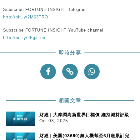
手
Subscribe FORTUNE INSIGHT Telegram:
財經｜黑石傳再籌逾360億美元 支援Anthropic租用
11:40
http://bit.ly/2M63TRO
Google晶片
財經｜美商務部擬擴大金屬關稅範圍 14類產品或加徵
10:57
Subscribe FORTUNE INSIGHT YouTube channel:
25%
http://bit.ly/2FgJTen
本地｜新世界K11 9月升級會員制度 增鉑金卡級別鎖
18:15
定高消費客群
即時分享
財經｜本港6月零售額連升14個月 珠寶鐘錶銷售升勢
17:40
最強
財經｜滙控重啟最多10億美元回購 派息比率目標維持
16:33
50%
相關文章
財經｜大摩調高新世界目標價 維持減持評級
Oct 03, 2025
財經｜美團(03690)無人機截至6月底累計完