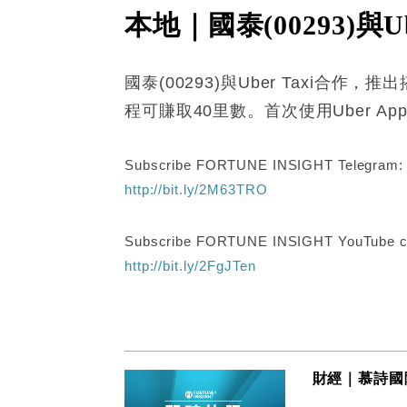
本地｜國泰(00293)與
國泰(00293)與Uber Taxi合
程可賺取40里數。首次使用Uber Ap
Subscribe FORTUNE INSIGHT Telegram
http://bit.ly/2M63TRO
Subscribe FORTUNE INSIGHT YouTube c
http://bit.ly/2FgJTen
財經｜慕詩國際