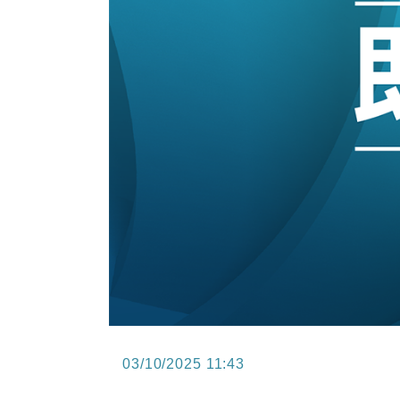
15:47
財經｜恒隆10月換帥 玩具「反」斗
15:11
財經｜韓股反覆波動收跌 連挫7周
13:44
財經｜內地7月美元計價出口增近24
12:44
財經｜日本春季三度入市撐日圓 4月
11:12
國際｜特朗普料美伊戰事快結束 承
15:59
財經｜SA售股自救後再出手 斥4
03/10/2025 11:43