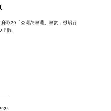
數
i行程可賺取20「亞洲萬里通」里數，機場行
00里數。
 2025