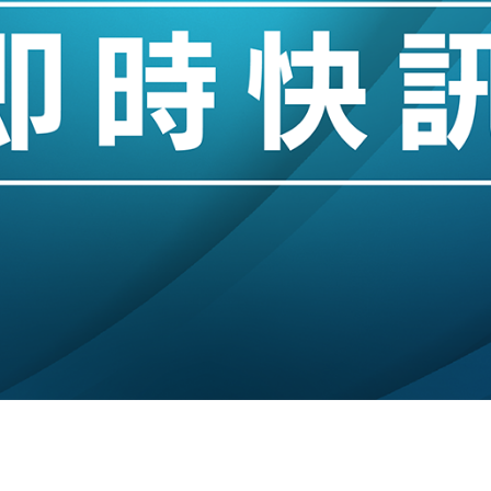
城亞洲CEO蔡德粦接任
創逾3年最長跌勢
%勝預期 貿易順差達1125億美元
單日斥6.28萬億日圓干預創新高
認部分彈藥庫存緊張
億美元押注未上市公司