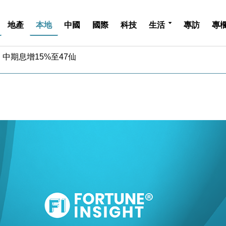
地產
本地
中國
國際
科技
生活
專訪
專
中期息增15%至47仙
4.5% 看好貿易及消費表現
金」 43歲女子損失近6900萬元
周仍升近2%
城亞洲CEO蔡德粦接任
創逾3年最長跌勢
%勝預期 貿易順差達1125億美元
單日斥6.28萬億日圓干預創新高
認部分彈藥庫存緊張
億美元押注未上市公司
中期息增15%至47仙
4.5% 看好貿易及消費表現
金」 43歲女子損失近6900萬元
周仍升近2%