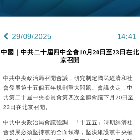
財經｜韓股反覆波動收跌 連挫7周創逾3年最長跌勢
15:11
財經｜內地7月美元計價出口增近24%勝預期 貿易順
13:44
差達1125億美元
29/09/2025
14:41
財經｜日本春季三度入市撐日圓 4月單日斥6.28萬億
12:44
日圓干預創新高
中國｜中共二十屆四中全會10月20日至23日在北
國際｜特朗普料美伊戰事快結束 承認部分彈藥庫存緊
11:12
京召開
張
財經｜SA售股自救後再出手 斥4億美元押注未上市公
15:59
司
中共中央政治局召開會議，研究制定國民經濟和社
財經｜華僑銀行上半年淨利創新高 中期息增15%至
18:31
會發展第十五個五年規劃重大問題。會議决定，中
47仙
共第二十屆中央委員會第四次全體會議下月20日至
財經｜滙豐上調香港今年GDP預測至4.5% 看好貿易
17:33
23日在北京召開。
及消費表現
本地｜假冒內地執法人員要求交「保證金」 43歲女子
16:47
中共中央政治局會議強調，「十五五」時期經濟社
損失近6900萬元
會發展必須堅持黨的全面領導，堅決維護黨中央權
財經｜日經失守6.5萬點後回穩 全周仍升近2%
16:05