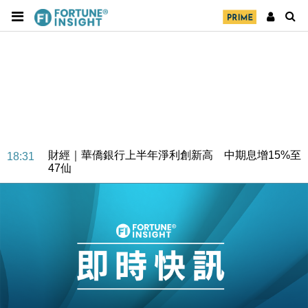
財經｜華僑銀行上半年淨利創新高 中期息增15%至
18:31
47仙
財經｜滙豐上調香港今年GDP預測至4.5% 看好貿易
17:33
及消費表現
本地｜假冒內地執法人員要求交「保證金」 43歲女子
16:47
損失近6900萬元
財經｜日經失守6.5萬點後回穩 全周仍升近2%
16:05
財經｜恒隆10月換帥 玩具「反」斗城亞洲CEO蔡德
15:47
粦接任