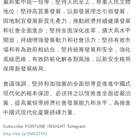
威和集中統一領導，堅持人民至上，尊重人民主體
財經｜恒隆10月換帥 玩具「反」斗城亞洲CEO蔡德
15:47
地位；堅持高質量發展，以新發展理念引領發展，
粦接任
因地制宜發展新質生產力，推動經濟持續健康發展
財經｜韓股反覆波動收跌 連挫7周創逾3年最長跌勢
15:11
和社會全面進步；堅持全面深化改革，擴大高水平
開放，持續增強發展動力和社會活力；堅持有效市
財經｜內地7月美元計價出口增近24%勝預期 貿易順
13:44
差達1125億美元
場和有為政府相結合，堅持統籌發展和安全，強化
財經｜日本春季三度入市撐日圓 4月單日斥6.28萬億
12:44
底線思維，有效防範化解各類風險，以新安全格局
日圓干預創新高
保障新發展格局。
國際｜特朗普料美伊戰事快結束 承認部分彈藥庫存緊
11:12
張
會議強調，堅持和加強黨的全面領導是推進中國式
財經｜SA售股自救後再出手 斥4億美元押注未上市公
15:59
司
現代化的根本保證。必須持之以恆推進全面從嚴治
黨，提高黨領導經濟社會發展能力和水平，為推進
中國式現代化凝聚磅礡力量。
Subscribe FORTUNE INSIGHT Telegram:
http://bit.ly/2M63TRO