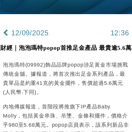
財經｜內地7月美元計價出口增近24%勝預期 貿易順
13:44
差達1125億美元
財經｜日本春季三度入市撐日圓 4月單日斥6.28萬億
12:44
日圓干預創新高
12/09/2025
12:36
國際｜特朗普料美伊戰事快結束 承認部分彈藥庫存緊
11:12
張
財經｜泡泡瑪特popop首推足金產品 最貴逾5.6萬
財經｜SA售股自救後再出手 斥4億美元押注未上市公
15:59
司
泡泡瑪特(09992)飾品品牌popop涉足黃金市場挑戰
財經｜華僑銀行上半年淨利創新高 中期息增15%至
18:31
47仙
傳統金舖。據報道，將首次推出足金系列產品，最
財經｜滙豐上調香港今年GDP預測至4.5% 看好貿易
17:33
貴單品是約重41克的黃金擺件，售價超過5.6萬元
及消費表現
(人民幣‧下同)。
本地｜假冒內地執法人員要求交「保證金」 43歲女子
16:47
損失近6900萬元
內地傳媒報道，首階段將推旗下IP產品Baby
財經｜日經失守6.5萬點後回穩 全周仍升近2%
16:05
Molly，包括黃金串珠、吊墜、金條和擺件，價格介
財經｜恒隆10月換帥 玩具「反」斗城亞洲CEO蔡德
乎980至5.68萬元。popop店員表示，該系列新品非
15:47
粦接任