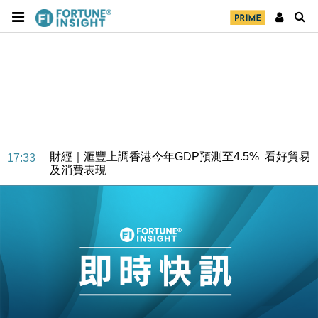
財經｜華僑銀行上半年淨利創新高 中期息增15%至
18:31
47仙
財經｜滙豐上調香港今年GDP預測至4.5% 看好貿易
17:33
及消費表現
本地｜假冒內地執法人員要求交「保證金」 43歲女子
16:47
損失近6900萬元
財經｜日經失守6.5萬點後回穩 全周仍升近2%
16:05
財經｜恒隆10月換帥 玩具「反」斗城亞洲CEO蔡德
15:47
粦接任
財經｜韓股反覆波動收跌 連挫7周創逾3年最長跌勢
15:11