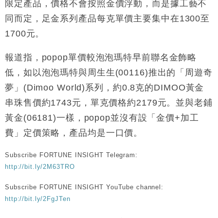
限定產品，價格不會按照金價浮動，而是據工藝不
財經｜韓股反覆波動收跌 連挫7周創逾3年最長跌勢
15:11
同而定，足金系列產品每克單價主要集中在1300至
1700元。
財經｜內地7月美元計價出口增近24%勝預期 貿易順
13:44
差達1125億美元
報道指，popop單價較泡泡瑪特早前聯名金飾略
財經｜日本春季三度入市撐日圓 4月單日斥6.28萬億
12:44
日圓干預創新高
低，如以泡泡瑪特與周生生(00116)推出的「周遊奇
國際｜特朗普料美伊戰事快結束 承認部分彈藥庫存緊
11:12
夢」(Dimoo World)系列，約0.8克的DIMOO黃金
張
串珠售價約1743元，單克價格約2179元。並與老鋪
財經｜SA售股自救後再出手 斥4億美元押注未上市公
15:59
黃金(06181)一樣，popop並沒有設「金價+加工
司
費」定價策略，產品均是一口價。
Subscribe FORTUNE INSIGHT Telegram:
http://bit.ly/2M63TRO
Subscribe FORTUNE INSIGHT YouTube channel:
http://bit.ly/2FgJTen