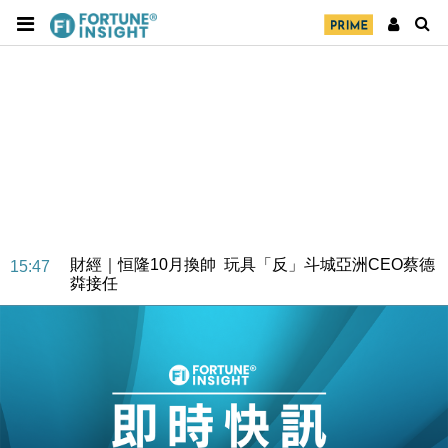
財經｜日經失守6.5萬點後回穩 全周仍升近2%
16:05
財經｜恒隆10月換帥 玩具「反」斗城亞洲CEO蔡德
15:47
粦接任
財經｜韓股反覆波動收跌 連挫7周創逾3年最長跌勢
15:11
財經｜內地7月美元計價出口增近24%勝預期 貿易順
13:44
差達1125億美元
財經｜日本春季三度入市撐日圓 4月單日斥6.28萬億
12:44
日圓干預創新高