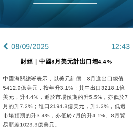
國際｜特朗普料美伊戰事快結束 承認部分彈藥庫存緊
11:12
張
財經｜SA售股自救後再出手 斥4億美元押注未上市公
15:59
司
財經｜精星香港夥菜鳥拓全球智慧倉儲市場 加快海外
11:30
市場落地
08/09/2025
12:43
地產｜大酒店中期轉賺2300萬元 斥21億翻新香港及
14:50
東京半島
財經｜中國8月美元計出口增4.4%
國際｜特朗普赴洛杉磯高球場活動前 男子攜槍彈被捕
13:12
中國海關總署表示，以美元計價，8月進出口總值
財經｜日經失守6.5萬點後回穩 全周仍升近2%
16:05
5412.9億美元，按年升3.1%；其中出口3218.1億
財經｜恒隆10月換帥 玩具「反」斗城亞洲CEO蔡德
15:47
美元，升4.4%，遜於市場預期的升5.5%，亦低於7
粦接任
月的升7.2%；進口2194.8億美元，升1.3%，低過
財經｜韓股反覆波動收跌 連挫7周創逾3年最長跌勢
15:11
市場預期的升3.4%，亦低於7月的升4.1%。8月貿
財經｜內地7月美元計價出口增近24%勝預期 貿易順
易順差1023.3億美元。
13:44
差達1125億美元