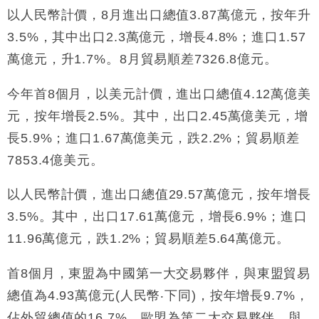
財經｜日本春季三度入市撐日圓 4月單日斥6.28萬億
以人民幣計價，8月進出口總值3.87萬億元，按年升
12:44
日圓干預創新高
3.5%，其中出口2.3萬億元，增長4.8%；進口1.57
國際｜特朗普料美伊戰事快結束 承認部分彈藥庫存緊
11:12
萬億元，升1.7%。8月貿易順差7326.8億元。
張
財經｜SA售股自救後再出手 斥4億美元押注未上市公
15:59
今年首8個月，以美元計價，進出口總值4.12萬億美
司
元，按年增長2.5%。其中，出口2.45萬億美元，增
財經｜精星香港夥菜鳥拓全球智慧倉儲市場 加快海外
11:30
市場落地
長5.9%；進口1.67萬億美元，跌2.2%；貿易順差
地產｜大酒店中期轉賺2300萬元 斥21億翻新香港及
14:50
7853.4億美元。
東京半島
國際｜特朗普赴洛杉磯高球場活動前 男子攜槍彈被捕
13:12
以人民幣計價，進出口總值29.57萬億元，按年增長
3.5%。其中，出口17.61萬億元，增長6.9%；進口
11.96萬億元，跌1.2%；貿易順差5.64萬億元。
首8個月，東盟為中國第一大交易夥伴，與東盟貿易
總值為4.93萬億元(人民幣‧下同)，按年增長9.7%，
佔外貿總值的16.7%。歐盟為第二大交易夥伴，與