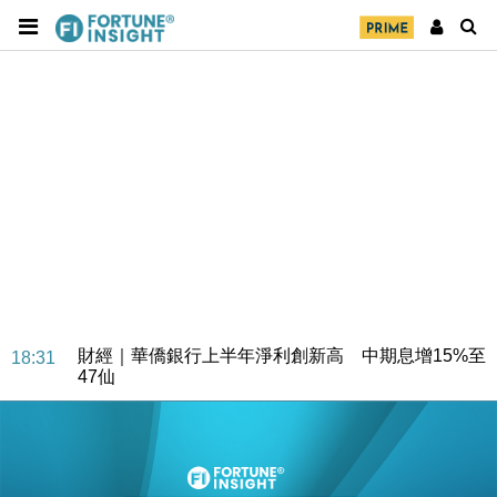
財經｜華僑銀行上半年淨利創新高 中期息增15%至
18:31
47仙
財經｜滙豐上調香港今年GDP預測至4.5% 看好貿易
17:33
及消費表現
本地｜假冒內地執法人員要求交「保證金」 43歲女子
16:47
損失近6900萬元