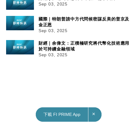
Sep 03, 2025
國際｜特朗普請中方代問候密謀反美的普京及
金正恩
Sep 03, 2025
財經｜余偉文：正積極研究將代幣化技術應用
於可持續金融領域
Sep 03, 2025
×
×
下載 FI PRIME App
下載 FI PRIME App