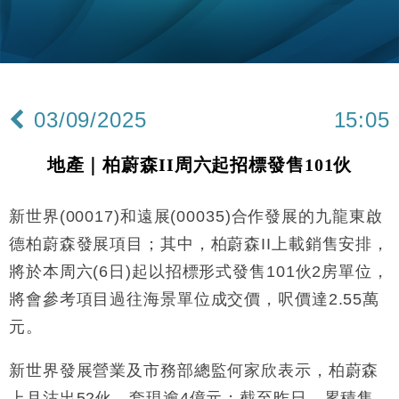
03/09/2025
15:05
地產｜柏蔚森II周六起招標發售101伙
新世界(00017)和遠展(00035)合作發展的九龍東啟
德柏蔚森發展項目；其中，柏蔚森II上載銷售安排，
將於本周六(6日)起以招標形式發售101伙2房單位，
將會參考項目過往海景單位成交價，呎價達2.55萬
元。
新世界發展營業及市務部總監何家欣表示，柏蔚森
上月沽出52伙，套現逾4億元；截至昨日，累積售