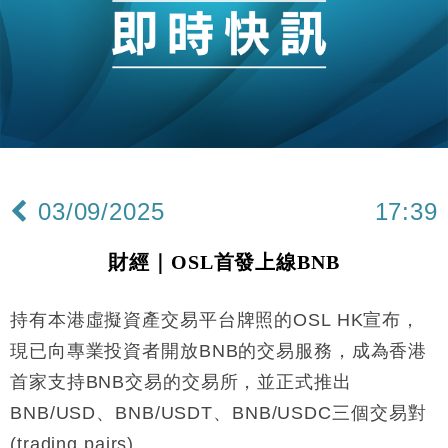
財經｜日經失守6.5萬點後回穩 全周仍升近2%
16:05
財經｜恒隆10月換帥 玩具「反」斗城亞洲CEO蔡德
15:47
粦接任
財經｜韓股反覆波動收跌 連挫7周創逾3年最長跌勢
15:11
財經｜內地7月美元計價出口增近24%勝預期 貿易順
13:44
差達1125億美元
03/09/2025
17:39
財經｜日本春季三度入市撐日圓 4月單日斥6.28萬億
12:44
日圓干預創新高
財經｜OSL首發上線BNB
國際｜特朗普料美伊戰事快結束 承認部分彈藥庫存緊
11:12
張
持有本港虛擬資產交易平台牌照的OSL HK宣布，
財經｜SA售股自救後再出手 斥4億美元押注未上市公
15:59
司
現已向專業投資者開放BNB的交易服務，成為香港
財經｜華僑銀行上半年淨利創新高 中期息增15%至
18:31
首家支持BNB交易的交易所，並正式推出
47仙
BNB/USD、BNB/USDT、BNB/USDC三個交易對
財經｜滙豐上調香港今年GDP預測至4.5% 看好貿易
17:33
及消費表現
(trading pairs)。