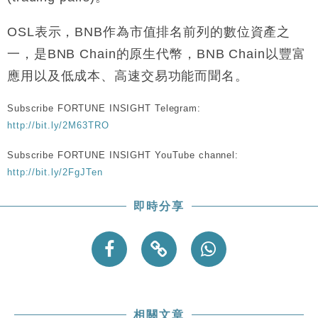
本地｜假冒內地執法人員要求交「保證金」 43歲女子
16:47
損失近6900萬元
OSL表示，BNB作為市值排名前列的數位資產之
財經｜日經失守6.5萬點後回穩 全周仍升近2%
一，是BNB Chain的原生代幣，BNB Chain以豐富
16:05
應用以及低成本、高速交易功能而聞名。
財經｜恒隆10月換帥 玩具「反」斗城亞洲CEO蔡德
15:47
粦接任
Subscribe FORTUNE INSIGHT Telegram:
財經｜韓股反覆波動收跌 連挫7周創逾3年最長跌勢
15:11
http://bit.ly/2M63TRO
Subscribe FORTUNE INSIGHT YouTube channel:
財經｜內地7月美元計價出口增近24%勝預期 貿易順
13:44
差達1125億美元
http://bit.ly/2FgJTen
財經｜日本春季三度入市撐日圓 4月單日斥6.28萬億
12:44
即時分享
日圓干預創新高
國際｜特朗普料美伊戰事快結束 承認部分彈藥庫存緊
11:12
張
財經｜SA售股自救後再出手 斥4億美元押注未上市公
15:59
司
相關文章