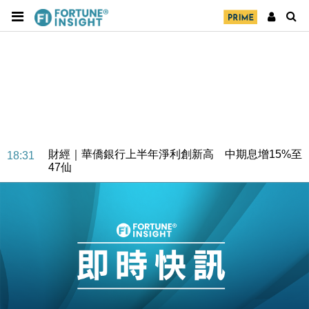
財經｜華僑銀行上半年淨利創新高 中期息增15%至
18:31
47仙
財經｜滙豐上調香港今年GDP預測至4.5% 看好貿易
17:33
及消費表現
本地｜假冒內地執法人員要求交「保證金」 43歲女子
16:47
損失近6900萬元
財經｜日經失守6.5萬點後回穩 全周仍升近2%
16:05
財經｜恒隆10月換帥 玩具「反」斗城亞洲CEO蔡德
15:47
粦接任