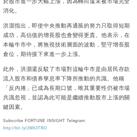
於股市進一步大幅上漲，因為轉向遠未被市場完全
財經｜恒隆10月換帥 玩具「反」斗城亞洲CEO蔡德
15:47
消化。
粦接任
財經｜韓股反覆波動收跌 連挫7周創逾3年最長跌勢
15:11
洪灝指出，即使中央推動再通脹的努力只取得短期
成功，高估值的增長股也會變得更貴。他表示，在
財經｜內地7月美元計價出口增近24%勝預期 貿易順
13:44
本輪牛市中，將無視技術層面的波動，堅守增長股
差達1125億美元
倉位，期待接下來進一步上漲。
財經｜日本春季三度入市撐日圓 4月單日斥6.28萬億
12:44
日圓干預創新高
此外，洪灝還反駁了市場對這輪牛市是由居民存款
國際｜特朗普料美伊戰事快結束 承認部分彈藥庫存緊
11:12
張
流入股市和債券孳息率下降所推動的共識。他稱
財經｜SA售股自救後再出手 斥4億美元押注未上市公
15:59
「反內捲」已成為長期口號，唯其重要性仍被市場
司
共識忽視，並認為此可能是繼續推動股市上漲的關
鍵因素。
Subscribe FORTUNE INSIGHT Telegram:
http://bit.ly/2M63TRO