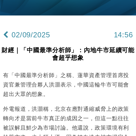
財經｜韓股反覆波動收跌 連挫7周創逾3年最長跌勢
15:11
財經｜內地7月美元計價出口增近24%勝預期 貿易順
13:44
差達1125億美元
02/09/2025
14:56
財經｜日本春季三度入市撐日圓 4月單日斥6.28萬億
12:44
日圓干預創新高
財經｜「中國最準分析師」：內地牛市延續可能
國際｜特朗普料美伊戰事快結束 承認部分彈藥庫存緊
11:12
會超乎想象
張
財經｜SA售股自救後再出手 斥4億美元押注未上市公
15:59
司
有「中國最準分析師」之稱、蓮華資產管理首席投
財經｜華僑銀行上半年淨利創新高 中期息增15%至
18:31
資官兼管理合夥人洪灝表示，中國這輪牛市可能會
47仙
超出大眾的想象。
財經｜滙豐上調香港今年GDP預測至4.5% 看好貿易
17:33
及消費表現
外電報道，洪灝稱，北京在應對通縮威脅上的政策
本地｜假冒內地執法人員要求交「保證金」 43歲女子
16:47
轉向才是當前牛市真正的成因之一，但這一點往往
損失近6900萬元
被誤解且鮮少為市場討論。他還說，政策環境有利
財經｜日經失守6.5萬點後回穩 全周仍升近2%
16:05