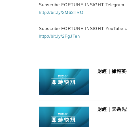
Subscribe FORTUNE INSIGHT Telegram
http://bit.ly/2M63TRO
Subscribe FORTUNE INSIGHT YouTube c
http://bit.ly/2FgJTen
財經｜據報英
財經｜天岳先進