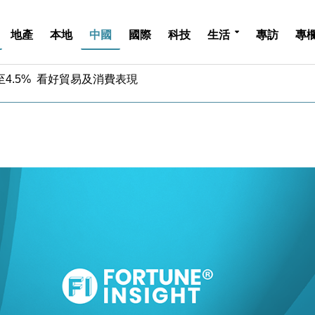
地產
本地
中國
國際
科技
生活
專訪
專
4.5% 看好貿易及消費表現
金」 43歲女子損失近6900萬元
周仍升近2%
城亞洲CEO蔡德粦接任
創逾3年最長跌勢
%勝預期 貿易順差達1125億美元
單日斥6.28萬億日圓干預創新高
認部分彈藥庫存緊張
億美元押注未上市公司
儲市場 加快海外市場落地
4.5% 看好貿易及消費表現
金」 43歲女子損失近6900萬元
周仍升近2%
城亞洲CEO蔡德粦接任