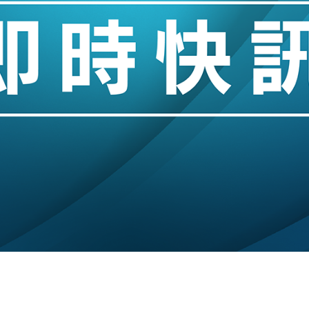
創逾3年最長跌勢
%勝預期 貿易順差達1125億美元
單日斥6.28萬億日圓干預創新高
認部分彈藥庫存緊張
億美元押注未上市公司
儲市場 加快海外市場落地