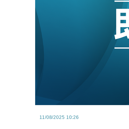
15:11
財經｜韓股反覆波動收跌 連挫7周
13:44
財經｜內地7月美元計價出口增近24
12:44
財經｜日本春季三度入市撐日圓 4月
11:12
國際｜特朗普料美伊戰事快結束 承
15:59
財經｜SA售股自救後再出手 斥4
11:30
財經｜精星香港夥菜鳥拓全球智慧倉
11/08/2025 10:26