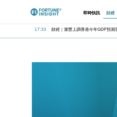
即時快訊
財經
17:33
財經｜滙豐上調香港今年GDP預測至
16:47
本地｜假冒內地執法人員要求交「保證
16:05
財經｜日經失守6.5萬點後回穩 全
15:47
財經｜恒隆10月換帥 玩具「反」斗
15:11
財經｜韓股反覆波動收跌 連挫7周
13:44
財經｜內地7月美元計價出口增近24
12:44
財經｜日本春季三度入市撐日圓 4月
11:12
國際｜特朗普料美伊戰事快結束 承
15:59
財經｜SA售股自救後再出手 斥4
11:30
財經｜精星香港夥菜鳥拓全球智慧倉
17:33
財經｜滙豐上調香港今年GDP預測至
16:47
本地｜假冒內地執法人員要求交「保證
16:05
財經｜日經失守6.5萬點後回穩 全
15:47
財經｜恒隆10月換帥 玩具「反」斗