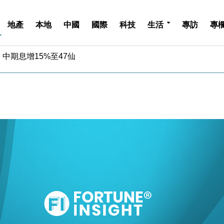
地產
本地
中國
國際
科技
生活
專訪
專
中期息增15%至47仙
4.5% 看好貿易及消費表現
金」 43歲女子損失近6900萬元
周仍升近2%
城亞洲CEO蔡德粦接任
創逾3年最長跌勢
%勝預期 貿易順差達1125億美元
單日斥6.28萬億日圓干預創新高
認部分彈藥庫存緊張
億美元押注未上市公司
中期息增15%至47仙
4.5% 看好貿易及消費表現
金」 43歲女子損失近6900萬元
周仍升近2%