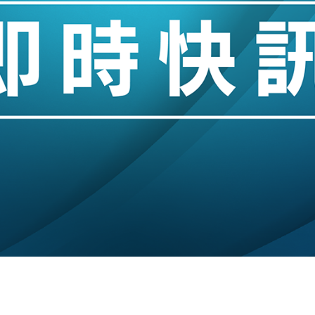
城亞洲CEO蔡德粦接任
創逾3年最長跌勢
%勝預期 貿易順差達1125億美元
單日斥6.28萬億日圓干預創新高
認部分彈藥庫存緊張
億美元押注未上市公司