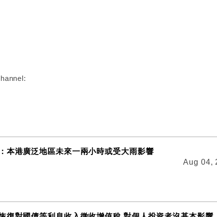
:
hannel:
：本港廣泛地區未來一兩小時或受大雨影響
Aug 04,
恢復對國債等利息收入徵收增值稅 對個人投資者沒基本影響