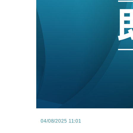
15:47
財經｜恒隆10月換帥 玩具「反」斗
15:11
財經｜韓股反覆波動收跌 連挫7周
13:44
財經｜內地7月美元計價出口增近24
12:44
財經｜日本春季三度入市撐日圓 4月
11:12
國際｜特朗普料美伊戰事快結束 承
15:59
財經｜SA售股自救後再出手 斥4
04/08/2025 11:01