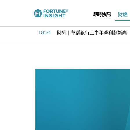
即時快訊
財經
18:31
財經｜華僑銀行上半年淨利創新高 
17:33
財經｜滙豐上調香港今年GDP預測至
16:47
本地｜假冒內地執法人員要求交「保證
16:05
財經｜日經失守6.5萬點後回穩 全
15:47
財經｜恒隆10月換帥 玩具「反」斗
15:11
財經｜韓股反覆波動收跌 連挫7周
13:44
財經｜內地7月美元計價出口增近24
12:44
財經｜日本春季三度入市撐日圓 4月
11:12
國際｜特朗普料美伊戰事快結束 承
15:59
財經｜SA售股自救後再出手 斥4
18:31
財經｜華僑銀行上半年淨利創新高 
17:33
財經｜滙豐上調香港今年GDP預測至
16:47
本地｜假冒內地執法人員要求交「保證
16:05
財經｜日經失守6.5萬點後回穩 全