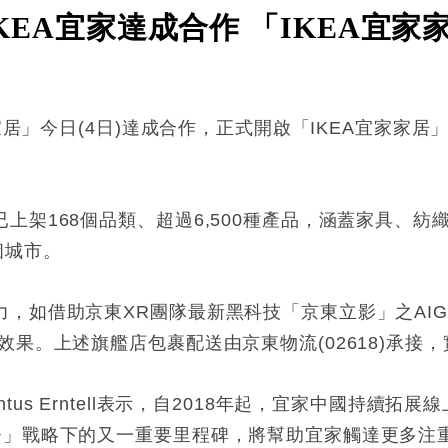
與IKEA宜家達成合作 「IKEA
家家居」今日(4日)達成合作，正式開啟「IKEA宜家家
上架168個品類、超過6,500種產品，涵蓋家具、
個城市。
，如借助京東XR團隊最新黑科技「京東立影」之AIGC
效果。上述旗艦店包裹配送由京東物流(02618)承接
us Erntell表示，自2018年起，宜家中國持續
+」戰略下的又一重要里程碑，將幫助宜家觸達更多注