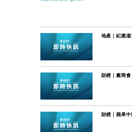
地產｜紀惠湯文
財經｜廠商會
財經｜蘋果中