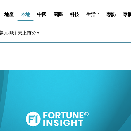
地產
本地
中國
國際
科技
生活
專訪
專
億美元押注未上市公司
儲市場 加快海外市場落地
斥21億翻新香港及東京半島
 男子攜槍彈被捕
業擴張放慢兼縮減人手
hropic租用Google晶片
14類產品或加徵25%
度 增鉑金卡級別鎖定高消費客群
 珠寶鐘錶銷售升勢最強
派息比率目標維持50%
億美元押注未上市公司
儲市場 加快海外市場落地
斥21億翻新香港及東京半島
 男子攜槍彈被捕