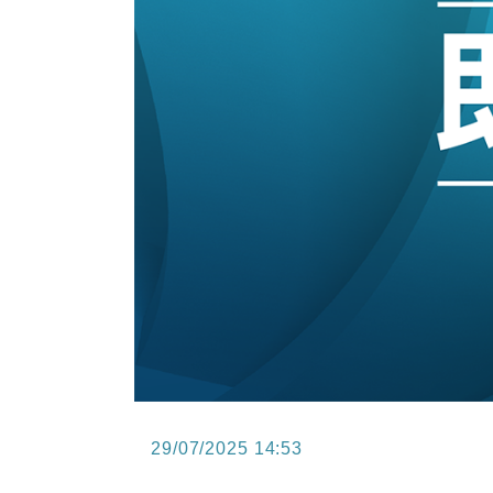
12:30
財經｜香港7月PMI回落至51 企
11:40
財經｜黑石傳再籌逾360億美元 支援Ant
10:57
財經｜美商務部擬擴大金屬關稅範圍 
18:15
本地｜新世界K11 9月升級會員制
17:40
財經｜本港6月零售額連升14個月
16:33
財經｜滙控重啟最多10億美元回購 
29/07/2025 14:53