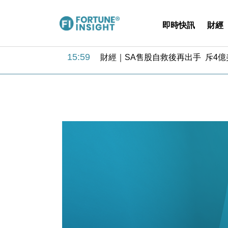
即時快訊
財經
15:59
財經｜SA售股自救後再出手 斥4
11:30
財經｜精星香港夥菜鳥拓全球智慧倉
14:50
地產｜大酒店中期轉賺2300萬元 
13:12
國際｜特朗普赴洛杉磯高球場活動前
12:30
財經｜香港7月PMI回落至51 企
11:40
財經｜黑石傳再籌逾360億美元 支援Ant
10:57
財經｜美商務部擬擴大金屬關稅範圍 
18:15
本地｜新世界K11 9月升級會員制
17:40
財經｜本港6月零售額連升14個月
16:33
財經｜滙控重啟最多10億美元回購 
15:59
財經｜SA售股自救後再出手 斥4
11:30
財經｜精星香港夥菜鳥拓全球智慧倉
14:50
地產｜大酒店中期轉賺2300萬元 
13:12
國際｜特朗普赴洛杉磯高球場活動前