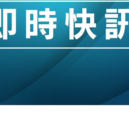
業擴張放慢兼縮減人手
hropic租用Google晶片
14類產品或加徵25%
度 增鉑金卡級別鎖定高消費客群
 珠寶鐘錶銷售升勢最強
派息比率目標維持50%