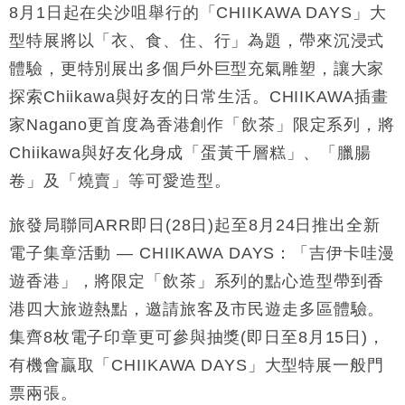
8月1日起在尖沙咀舉行的「CHIIKAWA DAYS」大
財經｜恒隆10月換帥 玩具「反」斗城亞洲CEO蔡德
15:47
型特展將以「衣、食、住、行」為題，帶來沉浸式
粦接任
體驗，更特別展出多個戶外巨型充氣雕塑，讓大家
財經｜韓股反覆波動收跌 連挫7周創逾3年最長跌勢
15:11
探索Chiikawa與好友的日常生活。CHIIKAWA插畫
家Nagano更首度為香港創作「飲茶」限定系列，將
財經｜內地7月美元計價出口增近24%勝預期 貿易順
13:44
差達1125億美元
Chiikawa與好友化身成「蛋黃千層糕」、「臘腸
財經｜日本春季三度入市撐日圓 4月單日斥6.28萬億
12:44
卷」及「燒賣」等可愛造型。
日圓干預創新高
國際｜特朗普料美伊戰事快結束 承認部分彈藥庫存緊
11:12
旅發局聯同ARR即日(28日)起至8月24日推出全新
張
電子集章活動 — CHIIKAWA DAYS：「吉伊卡哇漫
財經｜SA售股自救後再出手 斥4億美元押注未上市公
15:59
司
遊香港」，將限定「飲茶」系列的點心造型帶到香
港四大旅遊熱點，邀請旅客及市民遊走多區體驗。
集齊8枚電子印章更可參與抽獎(即日至8月15日)，
有機會贏取「CHIIKAWA DAYS」大型特展一般門
票兩張。