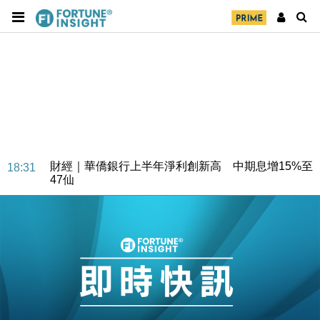
財經｜華僑銀行上半年淨利創新高 中期息增15%至
18:31
47仙
財經｜滙豐上調香港今年GDP預測至4.5% 看好貿易
17:33
及消費表現
本地｜假冒內地執法人員要求交「保證金」 43歲女子
16:47
損失近6900萬元
財經｜日經失守6.5萬點後回穩 全周仍升近2%
16:05
財經｜恒隆10月換帥 玩具「反」斗城亞洲CEO蔡德
15:47