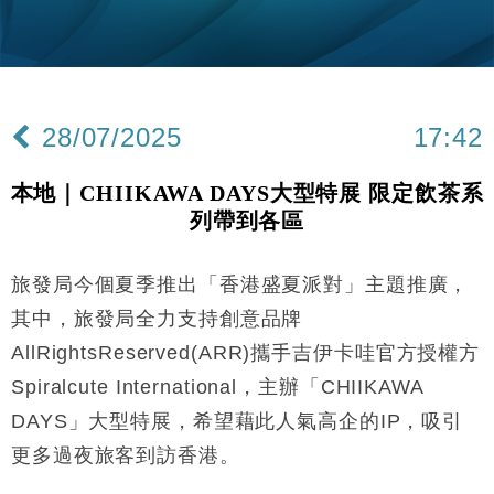
粦接任
財經｜韓股反覆波動收跌 連挫7周創逾3年最長跌勢
15:11
財經｜內地7月美元計價出口增近24%勝預期 貿易順
13:44
差達1125億美元
28/07/2025
17:42
財經｜日本春季三度入市撐日圓 4月單日斥6.28萬億
12:44
日圓干預創新高
本地｜CHIIKAWA DAYS大型特展 限定飲茶系
國際｜特朗普料美伊戰事快結束 承認部分彈藥庫存緊
11:12
列帶到各區
張
財經｜SA售股自救後再出手 斥4億美元押注未上市公
15:59
司
旅發局今個夏季推出「香港盛夏派對」主題推廣，
財經｜華僑銀行上半年淨利創新高 中期息增15%至
18:31
其中，旅發局全力支持創意品牌
47仙
AllRightsReserved(ARR)攜手吉伊卡哇官方授權方
財經｜滙豐上調香港今年GDP預測至4.5% 看好貿易
17:33
Spiralcute International，主辦「CHIIKAWA
及消費表現
DAYS」大型特展，希望藉此人氣高企的IP，吸引
本地｜假冒內地執法人員要求交「保證金」 43歲女子
16:47
損失近6900萬元
更多過夜旅客到訪香港。
財經｜日經失守6.5萬點後回穩 全周仍升近2%
16:05