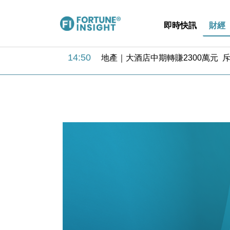
即時快訊
財經
14:50
地產｜大酒店中期轉賺2300萬元 
13:12
國際｜特朗普赴洛杉磯高球場活動前
12:30
財經｜香港7月PMI回落至51 企
11:40
財經｜黑石傳再籌逾360億美元 支援Ant
10:57
財經｜美商務部擬擴大金屬關稅範圍 
18:15
本地｜新世界K11 9月升級會員制
17:40
財經｜本港6月零售額連升14個月
16:33
財經｜滙控重啟最多10億美元回購 
15:11
財經｜SHEIN傳最快8月中招股 
13:49
本地｜HK Express推飛行套票 
14:50
地產｜大酒店中期轉賺2300萬元 
13:12
國際｜特朗普赴洛杉磯高球場活動前
12:30
財經｜香港7月PMI回落至51 企
11:40
財經｜黑石傳再籌逾360億美元 支援Ant