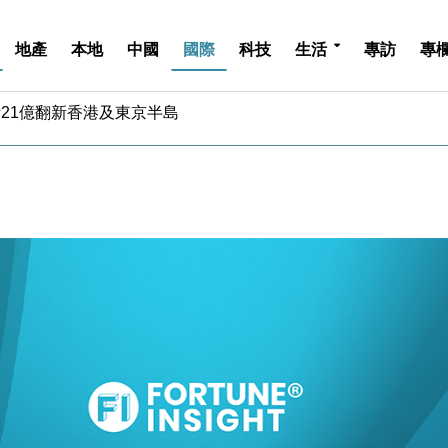
地產
本地
中國
國際
科技
生活
專訪
專
斥21億翻新香港及東京半島
 男子攜槍彈被捕
業擴張放慢兼縮減人手
hropic租用Google晶片
14類產品或加徵25%
度 增鉑金卡級別鎖定高消費客群
 珠寶鐘錶銷售升勢最強
派息比率目標維持50%
估值料降至400億美元以下
兩程低至448元加2元可多飛一程
斥21億翻新香港及東京半島
 男子攜槍彈被捕
業擴張放慢兼縮減人手
hropic租用Google晶片