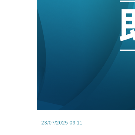
10:57
財經｜美商務部擬擴大金屬關稅範圍 
18:15
本地｜新世界K11 9月升級會員制
17:40
財經｜本港6月零售額連升14個月
16:33
財經｜滙控重啟最多10億美元回購 
15:11
財經｜SHEIN傳最快8月中招股 
13:49
本地｜HK Express推飛行套票 
23/07/2025 09:11