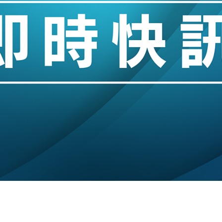
14類產品或加徵25%
度 增鉑金卡級別鎖定高消費客群
 珠寶鐘錶銷售升勢最強
派息比率目標維持50%
估值料降至400億美元以下
兩程低至448元加2元可多飛一程