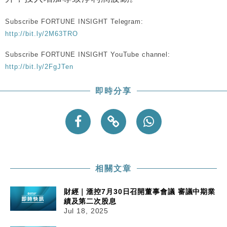
Subscribe FORTUNE INSIGHT Telegram:
財經｜內地7月美元計價出口增近24%勝預期 貿易順
13:44
差達1125億美元
http://bit.ly/2M63TRO
財經｜日本春季三度入市撐日圓 4月單日斥6.28萬億
12:44
Subscribe FORTUNE INSIGHT YouTube channel:
日圓干預創新高
http://bit.ly/2FgJTen
國際｜特朗普料美伊戰事快結束 承認部分彈藥庫存緊
11:12
張
即時分享
財經｜SA售股自救後再出手 斥4億美元押注未上市公
15:59
司
相關文章
財經｜滙控7月30日召開董事會議 審議中期業
績及第二次股息
Jul 18, 2025