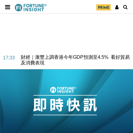
財經｜華僑銀行上半年淨利創新高 中期息增15%至
18:31
47仙
財經｜滙豐上調香港今年GDP預測至4.5% 看好貿易
17:33
及消費表現
本地｜假冒內地執法人員要求交「保證金」 43歲女子
16:47
損失近6900萬元
財經｜日經失守6.5萬點後回穩 全周仍升近2%
16:05
財經｜恒隆10月換帥 玩具「反」斗城亞洲CEO蔡德
15:47
粦接任
財經｜韓股反覆波動收跌 連挫7周創逾3年最長跌勢
15:11
財經｜內地7月美元計價出口增近24%勝預期 貿易順
13:44