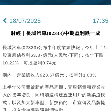
差達1125億美元
財經｜日本春季三度入市撐日圓 4月單日斥6.28萬億
12:44
日圓干預創新高
18/07/2025
17:35
國際｜特朗普料美伊戰事快結束 承認部分彈藥庫存緊
11:12
張
財經｜長城汽車(02333)中期盈利跌一成
財經｜SA售股自救後再出手 斥4億美元押注未上市公
15:59
司
長城汽車(02333)公布半年度業績快報，今年上半年
財經｜華僑銀行上半年淨利創新高 中期息增15%至
18:31
47仙
股東應佔盈利63.37億元(人民幣‧下同)，按年下跌
財經｜滙豐上調香港今年GDP預測至4.5% 看好貿易
17:33
10.22%，每股盈利0.74元。
及消費表現
本地｜假冒內地執法人員要求交「保證金」 43歲女子
16:47
期內，營業總收入923.67億元，按年升1.03%。
損失近6900萬元
財經｜日經失守6.5萬點後回穩 全周仍升近2%
16:05
上半年公司開啟新的產品周期，實現銷量和營業收
入的按年增長，同時加速構建直連用戶的新渠道模
財經｜恒隆10月換帥 玩具「反」斗城亞洲CEO蔡德
15:47
式，以及加大新車型、新技術的上市宣傳及品牌提
粦接任
升，投入增加導致淨利潤波動。
財經｜韓股反覆波動收跌 連挫7周創逾3年最長跌勢
15:11