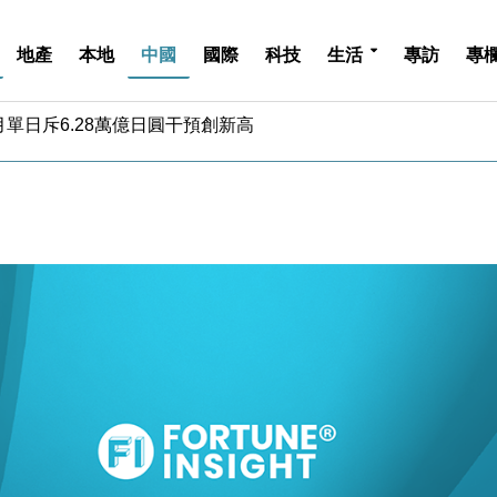
地產
本地
中國
國際
科技
生活
專訪
專
單日斥6.28萬億日圓干預創新高
認部分彈藥庫存緊張
億美元押注未上市公司
儲市場 加快海外市場落地
斥21億翻新香港及東京半島
 男子攜槍彈被捕
業擴張放慢兼縮減人手
hropic租用Google晶片
14類產品或加徵25%
度 增鉑金卡級別鎖定高消費客群
單日斥6.28萬億日圓干預創新高
認部分彈藥庫存緊張
億美元押注未上市公司
儲市場 加快海外市場落地