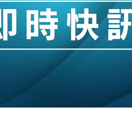
斥21億翻新香港及東京半島
 男子攜槍彈被捕
業擴張放慢兼縮減人手
hropic租用Google晶片
14類產品或加徵25%
度 增鉑金卡級別鎖定高消費客群