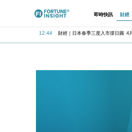
即時快訊
財經
12:44
財經｜日本春季三度入市撐日圓 4月
11:12
國際｜特朗普料美伊戰事快結束 承
15:59
財經｜SA售股自救後再出手 斥4
11:30
財經｜精星香港夥菜鳥拓全球智慧倉
14:50
地產｜大酒店中期轉賺2300萬元 
13:12
國際｜特朗普赴洛杉磯高球場活動前
12:30
財經｜香港7月PMI回落至51 企
11:40
財經｜黑石傳再籌逾360億美元 支援Ant
10:57
財經｜美商務部擬擴大金屬關稅範圍 
18:15
本地｜新世界K11 9月升級會員制
12:44
財經｜日本春季三度入市撐日圓 4月
11:12
國際｜特朗普料美伊戰事快結束 承
15:59
財經｜SA售股自救後再出手 斥4
11:30
財經｜精星香港夥菜鳥拓全球智慧倉