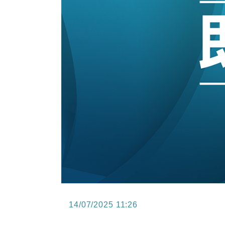
14:50
地產｜大酒店中期轉賺2300萬元 
13:12
國際｜特朗普赴洛杉磯高球場活動前
12:30
財經｜香港7月PMI回落至51 企
11:40
財經｜黑石傳再籌逾360億美元 支援Ant
10:57
財經｜美商務部擬擴大金屬關稅範圍 
18:15
本地｜新世界K11 9月升級會員制
14/07/2025 11:26