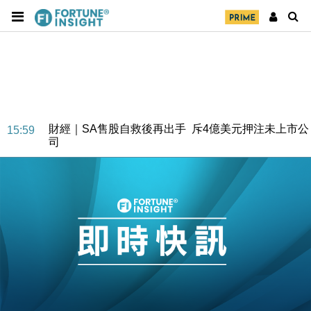
財經｜SA售股自救後再出手 斥4億美元押注未上市公
15:59
司
財經｜精星香港夥菜鳥拓全球智慧倉儲市場 加快海外
11:30
市場落地
地產｜大酒店中期轉賺2300萬元 斥21億翻新香港及
14:50
東京半島
國際｜特朗普赴洛杉磯高球場活動前 男子攜槍彈被捕
13:12
財經｜香港7月PMI回落至51 企業擴張放慢兼縮減人
12:30
手
財經｜黑石傳再籌逾360億美元 支援Anthropic租用
11:40