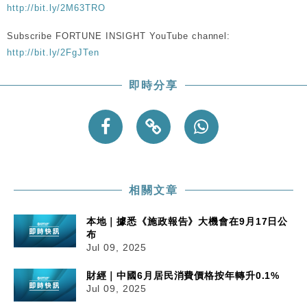
手
http://bit.ly/2M63TRO
財經｜黑石傳再籌逾360億美元 支援Anthropic租用
11:40
Subscribe FORTUNE INSIGHT YouTube channel:
Google晶片
http://bit.ly/2FgJTen
財經｜美商務部擬擴大金屬關稅範圍 14類產品或加徵
10:57
25%
即時分享
本地｜新世界K11 9月升級會員制度 增鉑金卡級別鎖
18:15
定高消費客群
財經｜本港6月零售額連升14個月 珠寶鐘錶銷售升勢
17:40
最強
財經｜滙控重啟最多10億美元回購 派息比率目標維持
16:33
50%
相關文章
本地｜據悉《施政報告》大機會在9月17日公
布
Jul 09, 2025
財經｜中國6月居民消費價格按年轉升0.1%
Jul 09, 2025