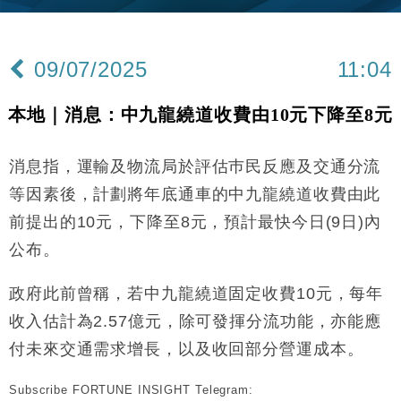
Google晶片
財經｜美商務部擬擴大金屬關稅範圍 14類產品或加徵
10:57
25%
09/07/2025
11:04
本地｜新世界K11 9月升級會員制度 增鉑金卡級別鎖
18:15
定高消費客群
本地｜消息：中九龍繞道收費由10元下降至8元
財經｜本港6月零售額連升14個月 珠寶鐘錶銷售升勢
17:40
最強
消息指，運輸及物流局於評估巿民反應及交通分流
財經｜滙控重啟最多10億美元回購 派息比率目標維持
16:33
50%
等因素後，計劃將年底通車的中九龍繞道收費由此
財經｜SA售股自救後再出手 斥4億美元押注未上市公
15:59
前提出的10元，下降至8元，預計最快今日(9日)內
司
公布。
財經｜精星香港夥菜鳥拓全球智慧倉儲市場 加快海外
11:30
市場落地
政府此前曾稱，若中九龍繞道固定收費10元，每年
地產｜大酒店中期轉賺2300萬元 斥21億翻新香港及
14:50
東京半島
收入估計為2.57億元，除可發揮分流功能，亦能應
國際｜特朗普赴洛杉磯高球場活動前 男子攜槍彈被捕
付未來交通需求增長，以及收回部分營運成本。
13:12
Subscribe FORTUNE INSIGHT Telegram:
財經｜香港7月PMI回落至51 企業擴張放慢兼縮減人
12:30