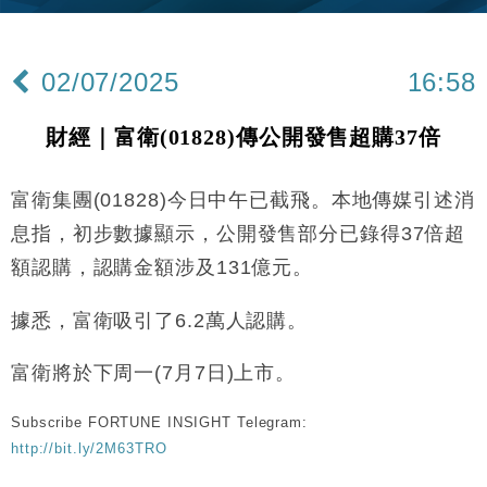
財經｜內地7月美元計價出口增近24%勝預期 貿易順
13:44
差達1125億美元
02/07/2025
16:58
財經｜日本春季三度入市撐日圓 4月單日斥6.28萬億
12:44
日圓干預創新高
財經｜富衛(01828)傳公開發售超購37倍
國際｜特朗普料美伊戰事快結束 承認部分彈藥庫存緊
11:12
張
富衛集團(01828)今日中午已截飛。本地傳媒引述消
財經｜SA售股自救後再出手 斥4億美元押注未上市公
15:59
司
息指，初步數據顯示，公開發售部分已錄得37倍超
財經｜華僑銀行上半年淨利創新高 中期息增15%至
18:31
額認購，認購金額涉及131億元。
47仙
財經｜滙豐上調香港今年GDP預測至4.5% 看好貿易
17:33
據悉，富衛吸引了6.2萬人認購。
及消費表現
本地｜假冒內地執法人員要求交「保證金」 43歲女子
16:47
富衛將於下周一(7月7日)上市。
損失近6900萬元
財經｜日經失守6.5萬點後回穩 全周仍升近2%
16:05
Subscribe FORTUNE INSIGHT Telegram:
http://bit.ly/2M63TRO
財經｜恒隆10月換帥 玩具「反」斗城亞洲CEO蔡德
15:47