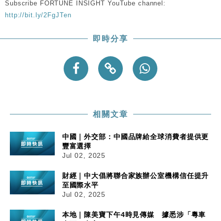
粦接任
Subscribe FORTUNE INSIGHT YouTube channel:
http://bit.ly/2FgJTen
財經｜韓股反覆波動收跌 連挫7周創逾3年最長跌勢
15:11
即時分享
財經｜內地7月美元計價出口增近24%勝預期 貿易順
13:44
差達1125億美元
財經｜日本春季三度入市撐日圓 4月單日斥6.28萬億
12:44
日圓干預創新高
國際｜特朗普料美伊戰事快結束 承認部分彈藥庫存緊
11:12
張
相關文章
財經｜SA售股自救後再出手 斥4億美元押注未上市公
15:59
司
中國｜外交部：中國品牌給全球消費者提供更
豐富選擇
Jul 02, 2025
財經｜中大倡將聯合家族辦公室機構信任提升
至國際水平
Jul 02, 2025
本地｜陳美寶下午4時見傳媒 據悉涉「粵車