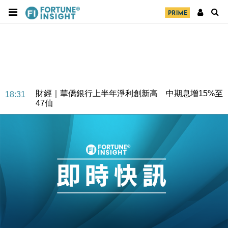
財經｜華僑銀行上半年淨利創新高 中期息增15%至
18:31
47仙
財經｜滙豐上調香港今年GDP預測至4.5% 看好貿易
17:33
及消費表現
本地｜假冒內地執法人員要求交「保證金」 43歲女子
16:47
損失近6900萬元
財經｜日經失守6.5萬點後回穩 全周仍升近2%
16:05
財經｜恒隆10月換帥 玩具「反」斗城亞洲CEO蔡德
15:47
粦接任
財經｜韓股反覆波動收跌 連挫7周創逾3年最長跌勢
15:11