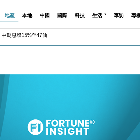
地產
本地
中國
國際
科技
生活
專訪
專
中期息增15%至47仙
4.5% 看好貿易及消費表現
金」 43歲女子損失近6900萬元
周仍升近2%
城亞洲CEO蔡德粦接任
創逾3年最長跌勢
%勝預期 貿易順差達1125億美元
單日斥6.28萬億日圓干預創新高
認部分彈藥庫存緊張
億美元押注未上市公司
中期息增15%至47仙
4.5% 看好貿易及消費表現
金」 43歲女子損失近6900萬元
周仍升近2%