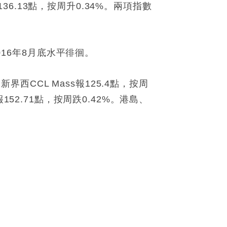
36.13點，按周升0.34%。兩項指數
016年8月底水平徘徊。
界西CCL Mass報125.4點，按周
報152.71點，按周跌0.42%。港島、
。