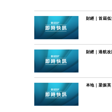
財經｜首屆低
財經｜港航改
本地｜梁振英