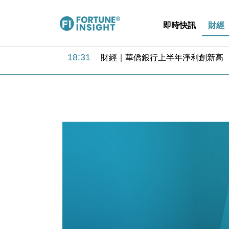
即時快訊
財經
18:31
財經｜華僑銀行上半年淨利創新高 
17:33
財經｜滙豐上調香港今年GDP預測至
16:47
本地｜假冒內地執法人員要求交「保證
16:05
財經｜日經失守6.5萬點後回穩 全
15:47
財經｜恒隆10月換帥 玩具「反」斗
15:11
財經｜韓股反覆波動收跌 連挫7周
13:44
財經｜內地7月美元計價出口增近24
12:44
財經｜日本春季三度入市撐日圓 4月
11:12
國際｜特朗普料美伊戰事快結束 承
15:59
財經｜SA售股自救後再出手 斥4
18:31
財經｜華僑銀行上半年淨利創新高 
17:33
財經｜滙豐上調香港今年GDP預測至
16:47
本地｜假冒內地執法人員要求交「保證
16:05
財經｜日經失守6.5萬點後回穩 全