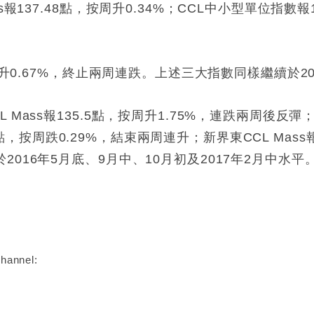
報137.48點，按周升0.34%；CCL中小型單位指數報1
。
周升0.67%，終止兩周連跌。上述三大指數同樣繼續於2
ass報135.5點，按周升1.75%，連跌兩周後反彈；新
.18點，按周跌0.29%，結束兩周連升；新界東CCL Mass
016年5月底、9月中、10月初及2017年2月中水平
:
hannel: