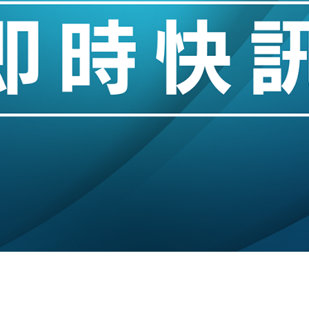
城亞洲CEO蔡德粦接任
創逾3年最長跌勢
%勝預期 貿易順差達1125億美元
單日斥6.28萬億日圓干預創新高
認部分彈藥庫存緊張
億美元押注未上市公司