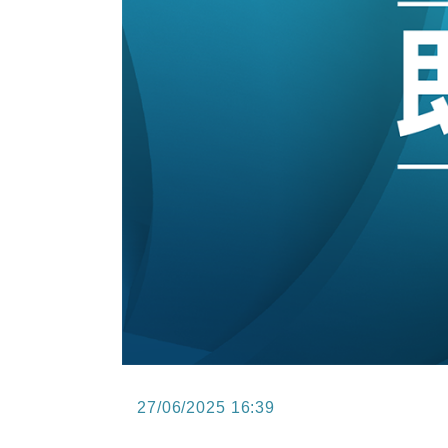
15:47
財經｜恒隆10月換帥 玩具「反」斗
15:11
財經｜韓股反覆波動收跌 連挫7周
13:44
財經｜內地7月美元計價出口增近24
12:44
財經｜日本春季三度入市撐日圓 4月
11:12
國際｜特朗普料美伊戰事快結束 承
15:59
財經｜SA售股自救後再出手 斥4
27/06/2025 16:39