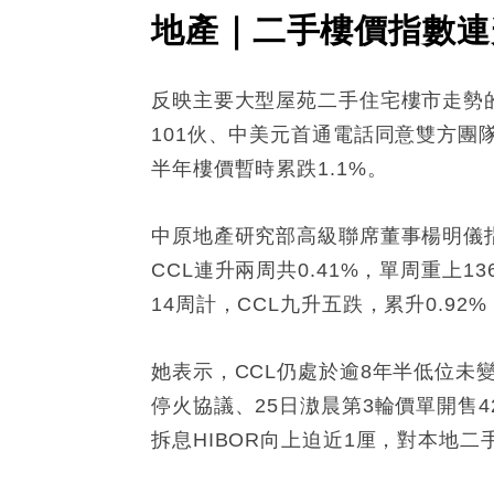
地產｜二手樓價指數連升
反映主要大型屋苑二手住宅樓市走勢的中
101伙、中美元首通電話同意雙方團
半年樓價暫時累跌1.1%。
中原地產研究部高級聯席董事楊明儀
CCL連升兩周共0.41%，單周重上
14周計，CCL九升五跌，累升0.92
她表示，CCL仍處於逾8年半低位未變，
停火協議、25日滶晨第3輪價單開售4
拆息HIBOR向上迫近1厘，對本地