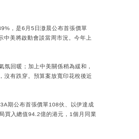
39%，是6月5日滶晨公布首張價單
表示中美將啟動會談當周市況。今年上
氣氛回暖；加上中美關係稍為緩和，
點低位，沒有跌穿。預算案放寬印花稅後近
第3A期公布首張價單108伙、以伊達成
局買入總值94.2億的港元，1個月同業