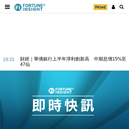
財經｜華僑銀行上半年淨利創新高 中期息增15%至
18:31
47仙
財經｜滙豐上調香港今年GDP預測至4.5% 看好貿易
17:33
及消費表現
本地｜假冒內地執法人員要求交「保證金」 43歲女子
16:47
損失近6900萬元
財經｜日經失守6.5萬點後回穩 全周仍升近2%
16:05
財經｜恒隆10月換帥 玩具「反」斗城亞洲CEO蔡德
15:47
粦接任