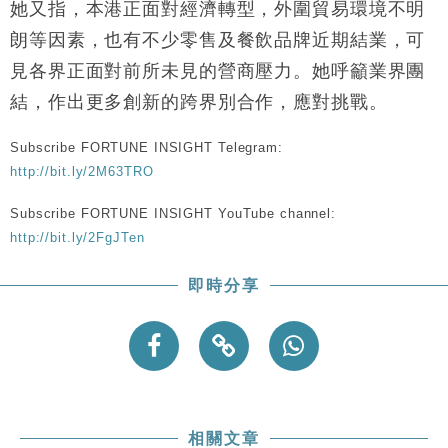
她又指，本港正面對經濟轉型，外圍貿易環境不明
財經｜恒隆10月換帥 玩具「反」斗城亞洲CEO蔡德
15:47
粦接任
朗等因素，也有不少零售及餐飲品牌近期結業，可
財經｜韓股反覆波動收跌 連挫7周創逾3年最長跌勢
15:11
見各界正面對前所未見的營商壓力。她呼籲業界團
結，作出更多創新的跨界別合作，應對挑戰。
財經｜內地7月美元計價出口增近24%勝預期 貿易順
13:44
差達1125億美元
Subscribe FORTUNE INSIGHT Telegram:
財經｜日本春季三度入市撐日圓 4月單日斥6.28萬億
12:44
http://bit.ly/2M63TRO
日圓干預創新高
國際｜特朗普料美伊戰事快結束 承認部分彈藥庫存緊
11:12
Subscribe FORTUNE INSIGHT YouTube channel:
張
http://bit.ly/2FgJTen
財經｜SA售股自救後再出手 斥4億美元押注未上市公
15:59
司
即時分享
相關文章