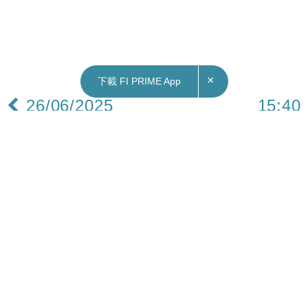
×
下載 FI PRIME App
26/06/2025
15:40
地產｜美聯：上半年樓價跌幅明顯收窄 第二季走
勢喘穩 料下季有望升約2%
差餉物業估價署今日公布5月份私人住宅售價指數，
按月上升0.03%，連升2個月。美聯物業首席分析師
劉嘉輝指出，據「美聯樓價指數」顯示，最新6月
23日報126.71點，較5月上升約0.3%，而本年迄今
跌幅收窄至1.1%。以半年跌市計的跌幅為紀錄次
低，可見樓價已趨穩定。若以季度劃分，隨著關稅