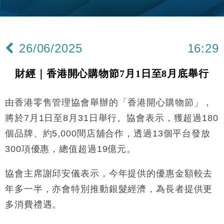
財經｜韓股反覆波動收跌 連挫7周創逾3年最長跌勢
15:11
財經｜內地7月美元計價出口增近24%勝預期 貿易順
13:44
差達1125億美元
26/06/2025
16:29
財經｜日本春季三度入市撐日圓 4月單日斥6.28萬億
12:44
日圓干預創新高
財經｜香港開心購物節7月1日至8月底舉行
國際｜特朗普料美伊戰事快結束 承認部分彈藥庫存緊
11:12
張
由香港零售管理協會舉辦的「香港開心購物節」，
財經｜SA售股自救後再出手 斥4億美元押注未上市公
15:59
司
將於7月1日至8月31日舉行。協會表示，獲超過180
財經｜華僑銀行上半年淨利創新高 中期息增15%至
18:31
個品牌、約5,000間店舖合作，透過13個平台發放
47仙
300項優惠，總值超過19億元。
財經｜滙豐上調香港今年GDP預測至4.5% 看好貿易
17:33
及消費表現
協會主席謝邱安儀表示，今年提供的優惠金額較去
本地｜假冒內地執法人員要求交「保證金」 43歲女子
16:47
損失近6900萬元
年多一半，亦會特別推動銀髮經濟，為長者提供更
財經｜日經失守6.5萬點後回穩 全周仍升近2%
多消費禮遇。
16:05