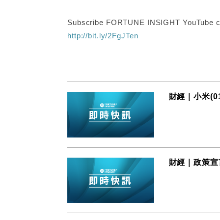
Subscribe FORTUNE INSIGHT YouTube c
http://bit.ly/2FgJTen
財經｜小米(0
財經｜政策宣