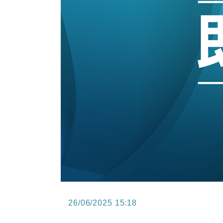
12:30
財經｜香港7月PMI回落至51 企
11:40
財經｜黑石傳再籌逾360億美元 支援Ant
10:57
財經｜美商務部擬擴大金屬關稅範圍 
18:15
本地｜新世界K11 9月升級會員制
17:40
財經｜本港6月零售額連升14個月
16:33
財經｜滙控重啟最多10億美元回購 
26/06/2025 15:18