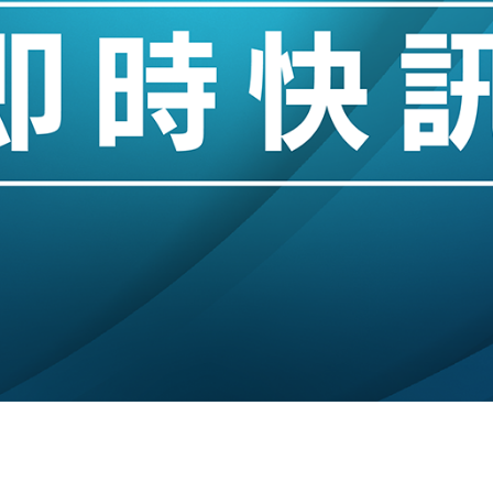
業擴張放慢兼縮減人手
hropic租用Google晶片
14類產品或加徵25%
度 增鉑金卡級別鎖定高消費客群
 珠寶鐘錶銷售升勢最強
派息比率目標維持50%