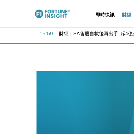
即時快訊
財經
15:59
財經｜SA售股自救後再出手 斥4
11:30
財經｜精星香港夥菜鳥拓全球智慧倉
14:50
地產｜大酒店中期轉賺2300萬元 
13:12
國際｜特朗普赴洛杉磯高球場活動前
12:30
財經｜香港7月PMI回落至51 企
11:40
財經｜黑石傳再籌逾360億美元 支援Ant
10:57
財經｜美商務部擬擴大金屬關稅範圍 
18:15
本地｜新世界K11 9月升級會員制
17:40
財經｜本港6月零售額連升14個月
16:33
財經｜滙控重啟最多10億美元回購 
15:59
財經｜SA售股自救後再出手 斥4
11:30
財經｜精星香港夥菜鳥拓全球智慧倉
14:50
地產｜大酒店中期轉賺2300萬元 
13:12
國際｜特朗普赴洛杉磯高球場活動前