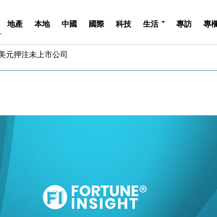
地產
本地
中國
國際
科技
生活
專訪
專
億美元押注未上市公司
儲市場 加快海外市場落地
斥21億翻新香港及東京半島
 男子攜槍彈被捕
業擴張放慢兼縮減人手
hropic租用Google晶片
14類產品或加徵25%
度 增鉑金卡級別鎖定高消費客群
 珠寶鐘錶銷售升勢最強
派息比率目標維持50%
億美元押注未上市公司
儲市場 加快海外市場落地
斥21億翻新香港及東京半島
 男子攜槍彈被捕