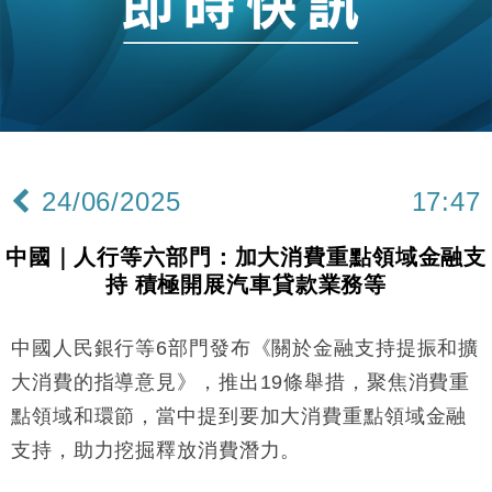
財經｜恒隆10月換帥 玩具「反」斗城亞洲CEO蔡德
15:47
粦接任
財經｜韓股反覆波動收跌 連挫7周創逾3年最長跌勢
15:11
財經｜內地7月美元計價出口增近24%勝預期 貿易順
13:44
差達1125億美元
24/06/2025
17:47
財經｜日本春季三度入市撐日圓 4月單日斥6.28萬億
12:44
日圓干預創新高
中國｜人行等六部門：加大消費重點領域金融支
國際｜特朗普料美伊戰事快結束 承認部分彈藥庫存緊
11:12
持 積極開展汽車貸款業務等
張
財經｜SA售股自救後再出手 斥4億美元押注未上市公
15:59
司
中國人民銀行等6部門發布《關於金融支持提振和擴
財經｜華僑銀行上半年淨利創新高 中期息增15%至
18:31
大消費的指導意見》，推出19條舉措，聚焦消費重
47仙
點領域和環節，當中提到要加大消費重點領域金融
財經｜滙豐上調香港今年GDP預測至4.5% 看好貿易
17:33
支持，助力挖掘釋放消費潛力。
及消費表現
本地｜假冒內地執法人員要求交「保證金」 43歲女子
16:47