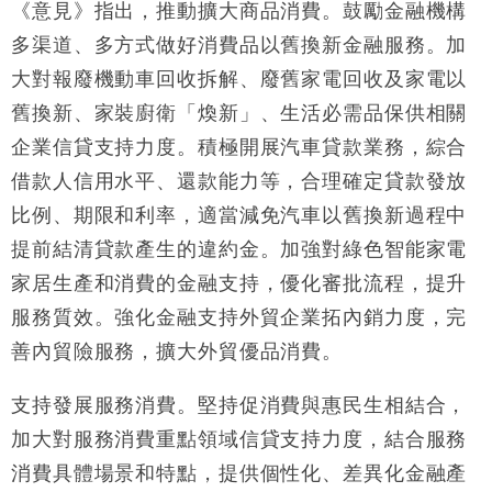
《意見》指出，推動擴大商品消費。鼓勵金融機構
損失近6900萬元
多渠道、多方式做好消費品以舊換新金融服務。加
財經｜日經失守6.5萬點後回穩 全周仍升近2%
16:05
大對報廢機動車回收拆解、廢舊家電回收及家電以
財經｜恒隆10月換帥 玩具「反」斗城亞洲CEO蔡德
15:47
舊換新、家裝廚衛「煥新」、生活必需品保供相關
粦接任
企業信貸支持力度。積極開展汽車貸款業務，綜合
財經｜韓股反覆波動收跌 連挫7周創逾3年最長跌勢
15:11
借款人信用水平、還款能力等，合理確定貸款發放
比例、期限和利率，適當減免汽車以舊換新過程中
財經｜內地7月美元計價出口增近24%勝預期 貿易順
13:44
差達1125億美元
提前結清貸款產生的違約金。加強對綠色智能家電
財經｜日本春季三度入市撐日圓 4月單日斥6.28萬億
12:44
家居生產和消費的金融支持，優化審批流程，提升
日圓干預創新高
服務質效。強化金融支持外貿企業拓內銷力度，完
國際｜特朗普料美伊戰事快結束 承認部分彈藥庫存緊
11:12
張
善內貿險服務，擴大外貿優品消費。
財經｜SA售股自救後再出手 斥4億美元押注未上市公
15:59
司
支持發展服務消費。堅持促消費與惠民生相結合，
加大對服務消費重點領域信貸支持力度，結合服務
消費具體場景和特點，提供個性化、差異化金融產