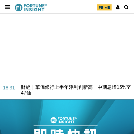
財經｜華僑銀行上半年淨利創新高 中期息增15%至
18:31
47仙
財經｜滙豐上調香港今年GDP預測至4.5% 看好貿易
17:33
及消費表現
本地｜假冒內地執法人員要求交「保證金」 43歲女子
16:47
損失近6900萬元
財經｜日經失守6.5萬點後回穩 全周仍升近2%
16:05