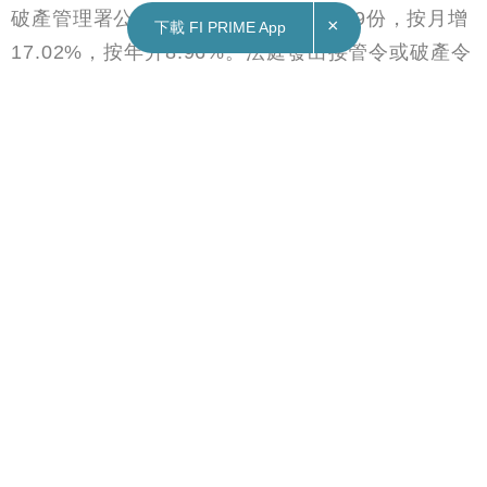
×
下載 FI PRIME App
20/06/2025
11:15
財經｜本港5月破產呈請949宗 按月增17%
破產管理署公布，5月破產呈請書共949份，按月增
17.02%，按年升8.96%。法庭發出接管令或破產令
712宗，按月跌24.34%，按年則升14.1%。
上月，強制清盤呈請書70宗，按月及按年均增9
宗。法院發出清盤令有38宗，按月減少28宗，按年
下調5宗。
Subscribe FORTUNE INSIGHT Telegram: