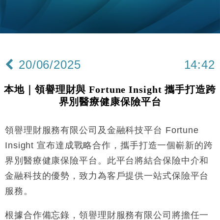
Google晶片
財經｜美商務部擬擴大金屬關稅範圍 14類產品或加徵
10:57
25%
本地｜新世界K11 9月升級會員制度 增鉑金卡級別鎖
18:15
定高消費客群
20/06/2025
14:42
財經｜本港6月零售額連升14個月 珠寶鐘錶銷售升勢
17:40
最強
本地｜領譽理財與 Fortune Insight 攜手打造跨
財經｜滙控重啟最多10億美元回購 派息比率目標維持
16:33
界別醫療健康保險平台
50%
財經｜SA售股自救後再出手 斥4億美元押注未上市公
15:59
司
領譽理財服務有限公司及金融科技平台 Fortune
財經｜精星香港夥菜鳥拓全球智慧倉儲市場 加快海外
11:30
Insight 宣布達成戰略合作，攜手打造一個嶄新的跨
市場落地
界別醫療健康保險平台。此平台將結合保險中介和
地產｜大酒店中期轉賺2300萬元 斥21億翻新香港及
14:50
金融科技的優勢，致力為客戶提供一站式保險平台
東京半島
服務。
國際｜特朗普赴洛杉磯高球場活動前 男子攜槍彈被捕
13:12
根據合作備忘錄，領譽理財服務有限公司將擔任一
財經｜香港7月PMI回落至51 企業擴張放慢兼縮減人
12:30