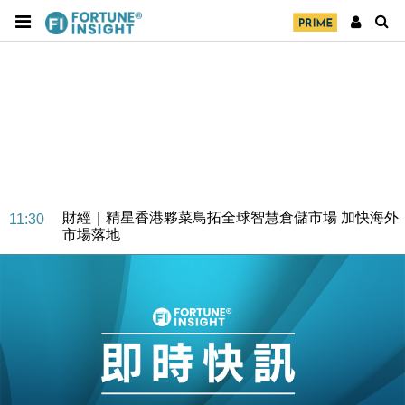
財經｜SA售股自救後再出手 斥4億美元押注未上市公
15:59
司
財經｜精星香港夥菜鳥拓全球智慧倉儲市場 加快海外
11:30
市場落地
地產｜大酒店中期轉賺2300萬元 斥21億翻新香港及
14:50
東京半島
國際｜特朗普赴洛杉磯高球場活動前 男子攜槍彈被捕
13:12
財經｜香港7月PMI回落至51 企業擴張放慢兼縮減人
12:30
手
財經｜黑石傳再籌逾360億美元 支援Anthropic租用
11:40