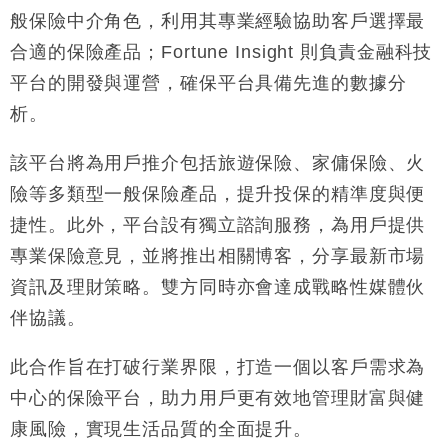
手
般保險中介角色，利用其專業經驗協助客戶選擇最
財經｜黑石傳再籌逾360億美元 支援Anthropic租用
11:40
合適的保險產品；Fortune Insight 則負責金融科技
Google晶片
平台的開發與運營，確保平台具備先進的數據分
財經｜美商務部擬擴大金屬關稅範圍 14類產品或加徵
10:57
析。
25%
本地｜新世界K11 9月升級會員制度 增鉑金卡級別鎖
18:15
該平台將為用戶推介包括旅遊保險、家傭保險、火
定高消費客群
險等多類型一般保險產品，提升投保的精準度與便
財經｜本港6月零售額連升14個月 珠寶鐘錶銷售升勢
17:40
最強
捷性。此外，平台設有獨立諮詢服務，為用戶提供
財經｜滙控重啟最多10億美元回購 派息比率目標維持
16:33
專業保險意見，並將推出相關博客，分享最新市場
50%
資訊及理財策略。雙方同時亦會達成戰略性媒體伙
伴協議。
此合作旨在打破行業界限，打造一個以客戶需求為
中心的保險平台，助力用戶更有效地管理財富與健
康風險，實現生活品質的全面提升。