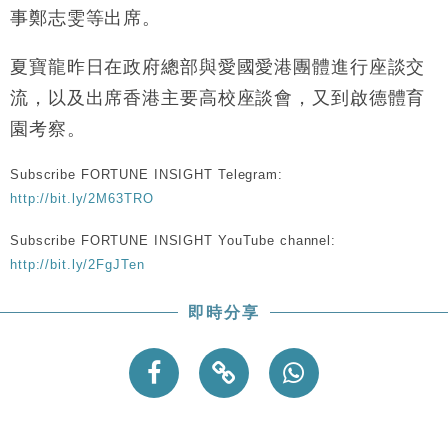
財經｜韓股反覆波動收跌 連挫7周創逾3年最長跌勢
15:11
事鄭志雯等出席。
財經｜內地7月美元計價出口增近24%勝預期 貿易順
13:44
夏寶龍昨日在政府總部與愛國愛港團體進行座談交
差達1125億美元
流，以及出席香港主要高校座談會，又到啟德體育
財經｜日本春季三度入市撐日圓 4月單日斥6.28萬億
12:44
園考察。
日圓干預創新高
國際｜特朗普料美伊戰事快結束 承認部分彈藥庫存緊
11:12
Subscribe FORTUNE INSIGHT Telegram:
張
http://bit.ly/2M63TRO
財經｜SA售股自救後再出手 斥4億美元押注未上市公
15:59
司
Subscribe FORTUNE INSIGHT YouTube channel:
http://bit.ly/2FgJTen
即時分享