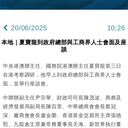
財經｜內地7月美元計價出口增近24%勝預期 貿易順
13:44
差達1125億美元
財經｜日本春季三度入市撐日圓 4月單日斥6.28萬億
12:44
日圓干預創新高
20/06/2025
10:26
國際｜特朗普料美伊戰事快結束 承認部分彈藥庫存緊
11:12
張
本地｜夏寶龍到政府總部與工商界人士會面及座
財經｜SA售股自救後再出手 斥4億美元押注未上市公
15:59
談
司
財經｜華僑銀行上半年淨利創新高 中期息增15%至
18:31
47仙
中央港澳辦主任、國務院港澳辦主任夏寶龍第三日
財經｜滙豐上調香港今年GDP預測至4.5% 看好貿易
17:33
在港考察調研，他早上到政府總部與工商界人士會
及消費表現
面，並舉行座談會。
本地｜假冒內地執法人員要求交「保證金」 43歲女子
16:47
損失近6900萬元
中聯辦副主任尹宗華、財政司司長陳茂波、商務及
財經｜日經失守6.5萬點後回穩 全周仍升近2%
16:05
經濟發展局副局長陳百里、中華總商會會長蔡冠
深、廠商會會長盧金榮、香港黃金交易所主席張德
財經｜恒隆10月換帥 玩具「反」斗城亞洲CEO蔡德
15:47
粦接任
熙、九龍倉主席兼常務董事吳天海、新世界執行董