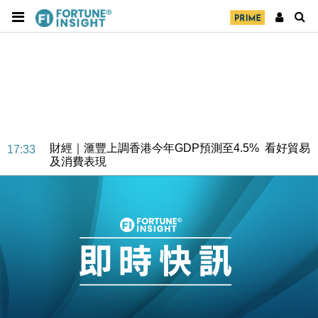
財經｜華僑銀行上半年淨利創新高 中期息增15%至
18:31
47仙
財經｜滙豐上調香港今年GDP預測至4.5% 看好貿易
17:33
及消費表現
本地｜假冒內地執法人員要求交「保證金」 43歲女子
16:47
損失近6900萬元
財經｜日經失守6.5萬點後回穩 全周仍升近2%
16:05
財經｜恒隆10月換帥 玩具「反」斗城亞洲CEO蔡德
15:47
粦接任
財經｜韓股反覆波動收跌 連挫7周創逾3年最長跌勢
15:11