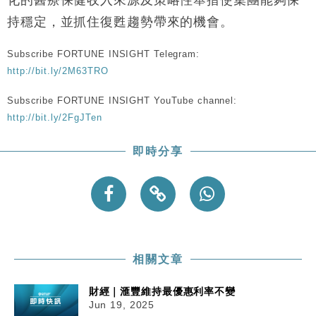
10:57
25%
持穩定，並抓住復甦趨勢帶來的機會。
本地｜新世界K11 9月升級會員制度 增鉑金卡級別鎖
18:15
定高消費客群
Subscribe FORTUNE INSIGHT Telegram:
財經｜本港6月零售額連升14個月 珠寶鐘錶銷售升勢
17:40
http://bit.ly/2M63TRO
最強
Subscribe FORTUNE INSIGHT YouTube channel:
財經｜滙控重啟最多10億美元回購 派息比率目標維持
16:33
http://bit.ly/2FgJTen
50%
財經｜SHEIN傳最快8月中招股 估值料降至400億美
15:11
即時分享
元以下
本地｜HK Express推飛行套票 兩程低至448元加2元
13:49
可多飛一程
相關文章
財經｜滙豐維持最優惠利率不變
Jun 19, 2025