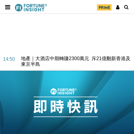
地產｜大酒店中期轉賺2300萬元 斥21億翻新香港及
14:50
東京半島
國際｜特朗普赴洛杉磯高球場活動前 男子攜槍彈被捕
13:12
財經｜香港7月PMI回落至51 企業擴張放慢兼縮減人
12:30
手
財經｜黑石傳再籌逾360億美元 支援Anthropic租用
11:40
Google晶片
財經｜美商務部擬擴大金屬關稅範圍 14類產品或加徵
10:57
25%
本地｜新世界K11 9月升級會員制度 增鉑金卡級別鎖
18:15