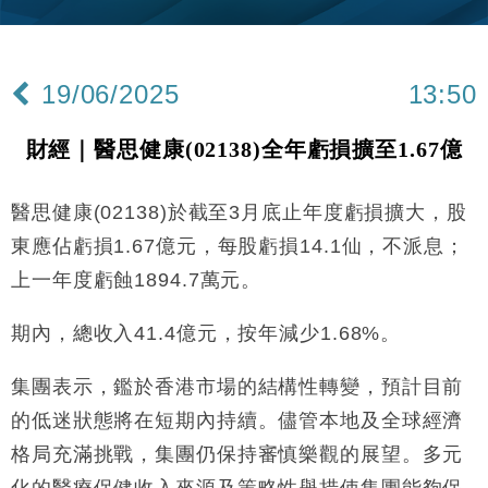
定高消費客群
財經｜本港6月零售額連升14個月 珠寶鐘錶銷售升勢
17:40
最強
19/06/2025
13:50
財經｜滙控重啟最多10億美元回購 派息比率目標維持
16:33
50%
財經｜醫思健康(02138)全年虧損擴至1.67億
財經｜SHEIN傳最快8月中招股 估值料降至400億美
15:11
元以下
醫思健康(02138)於截至3月底止年度虧損擴大，股
本地｜HK Express推飛行套票 兩程低至448元加2元
13:49
可多飛一程
東應佔虧損1.67億元，每股虧損14.1仙，不派息；
地產｜大酒店中期轉賺2300萬元 斥21億翻新香港及
14:50
上一年度虧蝕1894.7萬元。
東京半島
國際｜特朗普赴洛杉磯高球場活動前 男子攜槍彈被捕
13:12
期內，總收入41.4億元，按年減少1.68%。
財經｜香港7月PMI回落至51 企業擴張放慢兼縮減人
12:30
集團表示，鑑於香港市場的結構性轉變，預計目前
手
的低迷狀態將在短期內持續。儘管本地及全球經濟
財經｜黑石傳再籌逾360億美元 支援Anthropic租用
11:40
格局充滿挑戰，集團仍保持審慎樂觀的展望。多元
Google晶片
化的醫療保健收入來源及策略性舉措使集團能夠保
財經｜美商務部擬擴大金屬關稅範圍 14類產品或加徵