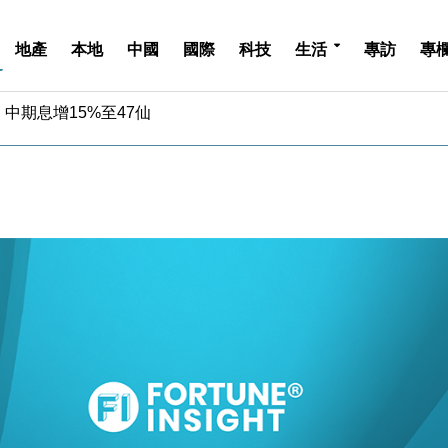
地產
本地
中國
國際
科技
生活
專訪
專
中期息增15%至47仙
4.5% 看好貿易及消費表現
金」 43歲女子損失近6900萬元
周仍升近2%
城亞洲CEO蔡德粦接任
創逾3年最長跌勢
%勝預期 貿易順差達1125億美元
單日斥6.28萬億日圓干預創新高
認部分彈藥庫存緊張
億美元押注未上市公司
中期息增15%至47仙
4.5% 看好貿易及消費表現
金」 43歲女子損失近6900萬元
周仍升近2%