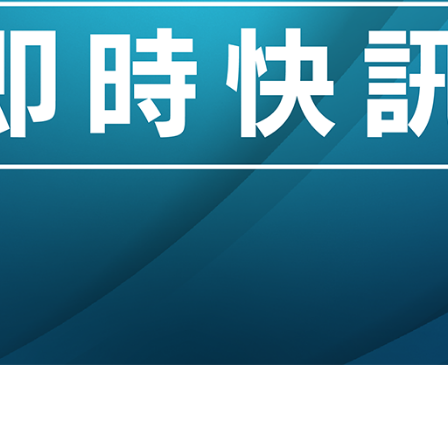
城亞洲CEO蔡德粦接任
創逾3年最長跌勢
%勝預期 貿易順差達1125億美元
單日斥6.28萬億日圓干預創新高
認部分彈藥庫存緊張
億美元押注未上市公司