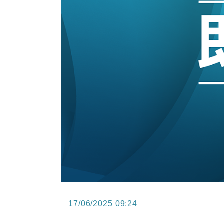
15:47
財經｜恒隆10月換帥 玩具「反」斗
15:11
財經｜韓股反覆波動收跌 連挫7周
13:44
財經｜內地7月美元計價出口增近24
12:44
財經｜日本春季三度入市撐日圓 4月
11:12
國際｜特朗普料美伊戰事快結束 承
15:59
財經｜SA售股自救後再出手 斥4
17/06/2025 09:24