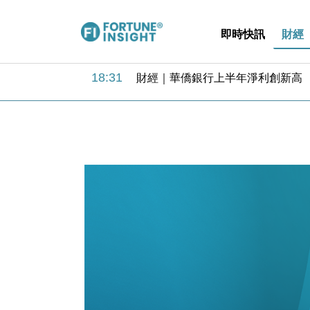
即時快訊
財經
18:31
財經｜華僑銀行上半年淨利創新高 
17:33
財經｜滙豐上調香港今年GDP預測至
16:47
本地｜假冒內地執法人員要求交「保證
16:05
財經｜日經失守6.5萬點後回穩 全
15:47
財經｜恒隆10月換帥 玩具「反」斗
15:11
財經｜韓股反覆波動收跌 連挫7周
13:44
財經｜內地7月美元計價出口增近24
12:44
財經｜日本春季三度入市撐日圓 4月
11:12
國際｜特朗普料美伊戰事快結束 承
15:59
財經｜SA售股自救後再出手 斥4
18:31
財經｜華僑銀行上半年淨利創新高 
17:33
財經｜滙豐上調香港今年GDP預測至
16:47
本地｜假冒內地執法人員要求交「保證
16:05
財經｜日經失守6.5萬點後回穩 全