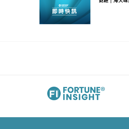
財經｜海天味業
11/06/2025 14:15
財經｜景順：中美間關
中美兩國就貿易框架達成共識。景順