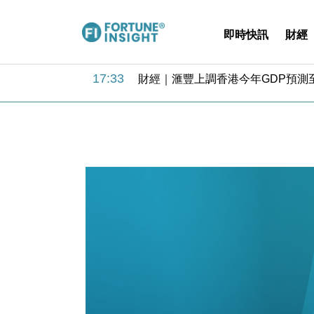
即時快訊
財經
18:31
財經｜華僑銀行上半年淨利創新高 
17:33
財經｜滙豐上調香港今年GDP預測至
16:47
本地｜假冒內地執法人員要求交「保證
16:05
財經｜日經失守6.5萬點後回穩 全
15:47
財經｜恒隆10月換帥 玩具「反」斗
15:11
財經｜韓股反覆波動收跌 連挫7周
13:44
財經｜內地7月美元計價出口增近24
12:44
財經｜日本春季三度入市撐日圓 4月
11:12
國際｜特朗普料美伊戰事快結束 承
15:59
財經｜SA售股自救後再出手 斥4
18:31
財經｜華僑銀行上半年淨利創新高 
17:33
財經｜滙豐上調香港今年GDP預測至
16:47
本地｜假冒內地執法人員要求交「保證
16:05
財經｜日經失守6.5萬點後回穩 全
15:47
財經｜恒隆10月換帥 玩具「反」斗