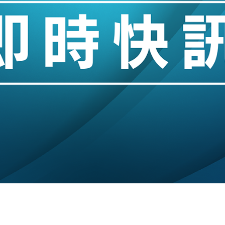
創逾3年最長跌勢
%勝預期 貿易順差達1125億美元
單日斥6.28萬億日圓干預創新高
認部分彈藥庫存緊張
億美元押注未上市公司