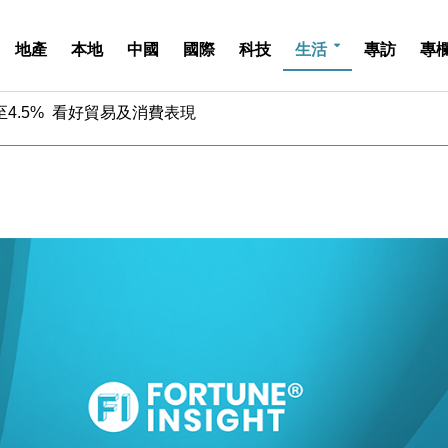
地產
本地
中國
國際
科技
生活
專訪
專
中期息增15%至47仙
4.5% 看好貿易及消費表現
金」 43歲女子損失近6900萬元
周仍升近2%
城亞洲CEO蔡德粦接任
創逾3年最長跌勢
%勝預期 貿易順差達1125億美元
單日斥6.28萬億日圓干預創新高
認部分彈藥庫存緊張
億美元押注未上市公司
中期息增15%至47仙
4.5% 看好貿易及消費表現
金」 43歲女子損失近6900萬元
周仍升近2%
城亞洲CEO蔡德粦接任