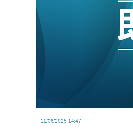
15:11
財經｜韓股反覆波動收跌 連挫7周
13:44
財經｜內地7月美元計價出口增近24
12:44
財經｜日本春季三度入市撐日圓 4月
11:12
國際｜特朗普料美伊戰事快結束 承
15:59
財經｜SA售股自救後再出手 斥4
11/06/2025 14:47