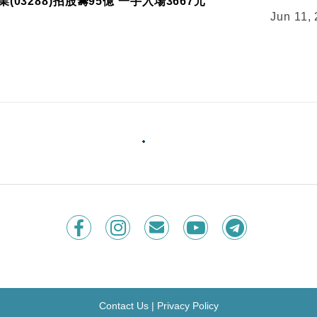
(03288)招股籌95億 一手入場3667元
Jun 11,
稅不確定性已走過最差情況
亞太區（日本除外）環球市場策略師趙耀庭認為是良好