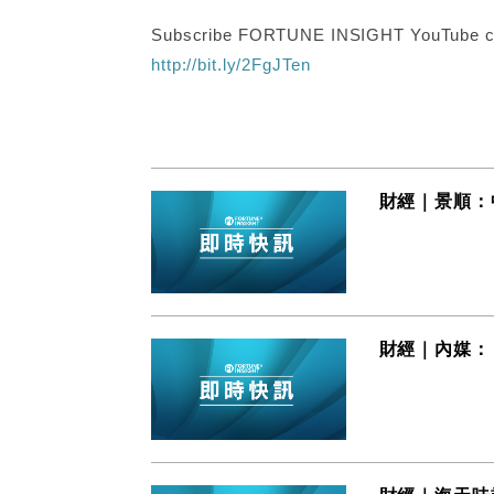
Subscribe FORTUNE INSIGHT YouTube c
http://bit.ly/2FgJTen
財經｜景順：
財經｜內媒：