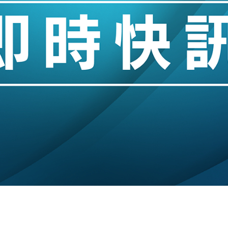
城亞洲CEO蔡德粦接任
創逾3年最長跌勢
%勝預期 貿易順差達1125億美元
單日斥6.28萬億日圓干預創新高
認部分彈藥庫存緊張
億美元押注未上市公司