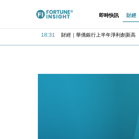
即時快訊
財經
18:31
財經｜華僑銀行上半年淨利創新高 
17:33
財經｜滙豐上調香港今年GDP預測至
16:47
本地｜假冒內地執法人員要求交「保證
16:05
財經｜日經失守6.5萬點後回穩 全
15:47
財經｜恒隆10月換帥 玩具「反」斗
15:11
財經｜韓股反覆波動收跌 連挫7周
13:44
財經｜內地7月美元計價出口增近24
12:44
財經｜日本春季三度入市撐日圓 4月
11:12
國際｜特朗普料美伊戰事快結束 承
15:59
財經｜SA售股自救後再出手 斥4
18:31
財經｜華僑銀行上半年淨利創新高 
17:33
財經｜滙豐上調香港今年GDP預測至
16:47
本地｜假冒內地執法人員要求交「保證
16:05
財經｜日經失守6.5萬點後回穩 全