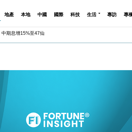
地產
本地
中國
國際
科技
生活
專訪
專
中期息增15%至47仙
4.5% 看好貿易及消費表現
金」 43歲女子損失近6900萬元
周仍升近2%
城亞洲CEO蔡德粦接任
創逾3年最長跌勢
%勝預期 貿易順差達1125億美元
單日斥6.28萬億日圓干預創新高
認部分彈藥庫存緊張
億美元押注未上市公司
中期息增15%至47仙
4.5% 看好貿易及消費表現
金」 43歲女子損失近6900萬元
周仍升近2%