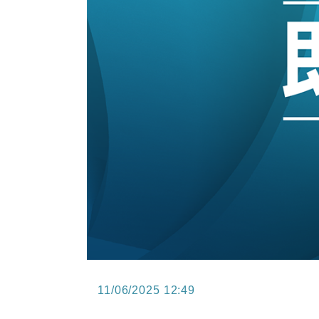
15:47
財經｜恒隆10月換帥 玩具「反」斗
15:11
財經｜韓股反覆波動收跌 連挫7周
13:44
財經｜內地7月美元計價出口增近24
12:44
財經｜日本春季三度入市撐日圓 4月
11:12
國際｜特朗普料美伊戰事快結束 承
15:59
財經｜SA售股自救後再出手 斥4
11/06/2025 12:49