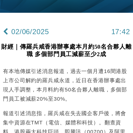
財經｜日本春季三度入市撐日圓 4月單日斥6.28萬億
12:44
日圓干預創新高
國際｜特朗普料美伊戰事快結束 承認部分彈藥庫存緊
11:12
張
02/06/2025
17:42
財經｜SA售股自救後再出手 斥4億美元押注未上市公
15:59
司
財經｜傳羅兵咸香港辦事處本月約50名合夥人離
財經｜華僑銀行上半年淨利創新高 中期息增15%至
18:31
職 多個部門員工減薪至少2成
47仙
財經｜滙豐上調香港今年GDP預測至4.5% 看好貿易
17:33
及消費表現
有本地傳媒引述消息報道，過去一個月遭16間港股
本地｜假冒內地執法人員要求交「保證金」 43歲女子
16:47
上市公司解約的羅兵咸永道，近日在香港辦事處出
損失近6900萬元
現人手調整，本月料約有50名合夥人離職，多個部
財經｜日經失守6.5萬點後回穩 全周仍升近2%
16:05
門員工被減薪20%至30%。
財經｜恒隆10月換帥 玩具「反」斗城亞洲CEO蔡德
15:47
報道引述消息指，羅兵咸在失去國企客戶後，將會
粦接任
集中資源在TMT（電信、媒體和科技）。翻查資
財經｜韓股反覆波動收跌 連挫7周創逾3年最長跌勢
15:11
料，港股兩大科技巨頭，即騰訊（00700）及阿里