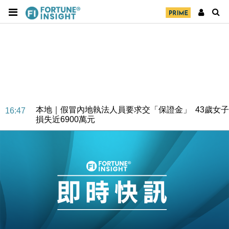
財經｜華僑銀行上半年淨利創新高 中期息增15%至
18:31
47仙
財經｜滙豐上調香港今年GDP預測至4.5% 看好貿易
17:33
及消費表現
本地｜假冒內地執法人員要求交「保證金」 43歲女子
16:47
損失近6900萬元
財經｜日經失守6.5萬點後回穩 全周仍升近2%
16:05
財經｜恒隆10月換帥 玩具「反」斗城亞洲CEO蔡德
15:47
粦接任
財經｜韓股反覆波動收跌 連挫7周創逾3年最長跌勢
15:11
財經｜內地7月美元計價出口增近24%勝預期 貿易順
13:44
差達1125億美元