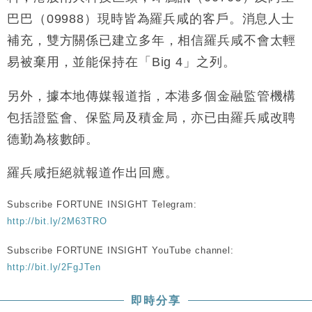
財經｜內地7月美元計價出口增近24%勝預期 貿易順
13:44
巴巴（09988）現時皆為羅兵咸的客戶。消息人士
差達1125億美元
補充，雙方關係已建立多年，相信羅兵咸不會太輕
財經｜日本春季三度入市撐日圓 4月單日斥6.28萬億
12:44
易被棄用，並能保持在「Big 4」之列。
日圓干預創新高
國際｜特朗普料美伊戰事快結束 承認部分彈藥庫存緊
11:12
另外，據本地傳媒報道指，本港多個金融監管機構
張
包括證監會、保監局及積金局，亦已由羅兵咸改聘
財經｜SA售股自救後再出手 斥4億美元押注未上市公
15:59
司
德勤為核數師。
羅兵咸拒絕就報道作出回應。
Subscribe FORTUNE INSIGHT Telegram:
http://bit.ly/2M63TRO
Subscribe FORTUNE INSIGHT YouTube channel:
http://bit.ly/2FgJTen
即時分享