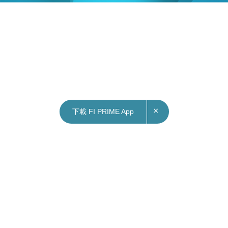
×
下載 FI PRIME App
02/06/2025
17:38
財經｜中小企百分百擔保特惠貸款上月中累計壞
帳15.6%
按證公司執行董事兼總裁鮑克運表示，中小企「百