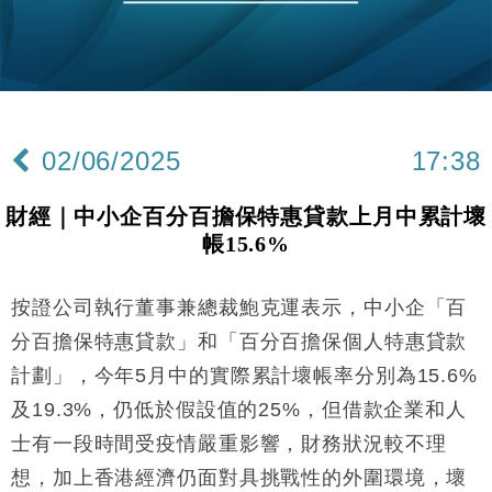
財經｜恒隆10月換帥 玩具「反」斗城亞洲CEO蔡德
15:47
粦接任
財經｜韓股反覆波動收跌 連挫7周創逾3年最長跌勢
15:11
財經｜內地7月美元計價出口增近24%勝預期 貿易順
13:44
差達1125億美元
02/06/2025
17:38
財經｜日本春季三度入市撐日圓 4月單日斥6.28萬億
12:44
日圓干預創新高
財經｜中小企百分百擔保特惠貸款上月中累計壞
國際｜特朗普料美伊戰事快結束 承認部分彈藥庫存緊
11:12
帳15.6%
張
財經｜SA售股自救後再出手 斥4億美元押注未上市公
15:59
司
按證公司執行董事兼總裁鮑克運表示，中小企「百
財經｜華僑銀行上半年淨利創新高 中期息增15%至
18:31
分百擔保特惠貸款」和「百分百擔保個人特惠貸款
47仙
計劃」，今年5月中的實際累計壞帳率分別為15.6%
財經｜滙豐上調香港今年GDP預測至4.5% 看好貿易
17:33
及19.3%，仍低於假設值的25%，但借款企業和人
及消費表現
士有一段時間受疫情嚴重影響，財務狀況較不理
本地｜假冒內地執法人員要求交「保證金」 43歲女子
16:47
損失近6900萬元
想，加上香港經濟仍面對具挑戰性的外圍環境，壞