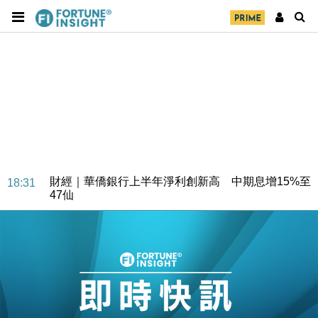
財經｜華僑銀行上半年淨利創新高 中期息增15%至
18:31
47仙
財經｜滙豐上調香港今年GDP預測至4.5% 看好貿易
17:33
及消費表現
本地｜假冒內地執法人員要求交「保證金」 43歲女子
16:47
損失近6900萬元
財經｜日經失守6.5萬點後回穩 全周仍升近2%
16:05