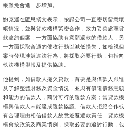
財經｜日經失守6.5萬點後回穩 全周仍升近2%
16:05
帳難免會進一步增加。
財經｜恒隆10月換帥 玩具「反」斗城亞洲CEO蔡德
15:47
鮑克運在匯思撰文表示，按證公司一直密切留意壞
粦接任
帳情況，並與貸款機構緊密合作，致力妥善處理貸
財經｜韓股反覆波動收跌 連挫7周創逾3年最長跌勢
15:11
款違約個案，一方面協助有意願還款的借款人，另
一方面採取合適的催收行動以減低損失，如檢視個
財經｜內地7月美元計價出口增近24%勝預期 貿易順
13:44
差達1125億美元
案時發現涉嫌違法行為，將採取必要行動，包括向
財經｜日本春季三度入市撐日圓 4月單日斥6.28萬億
12:44
執法機構舉報及提供協助。
日圓干預創新高
國際｜特朗普料美伊戰事快結束 承認部分彈藥庫存緊
11:12
他提到，如借款人拖欠貸款，首要是與借款人跟進
張
及了解整體財務及資金情況，並與有償還債務意願
財經｜SA售股自救後再出手 斥4億美元押注未上市公
15:59
司
和能力的借款人，商討可行的還款方案；當貸款機
構與借款人未能達成還款協議、借款人拒絕合作或
有合理理由相信借款人故意逃避還款責任，貸款機
構會按政策及商業慣例，採取必要的追討行動，包