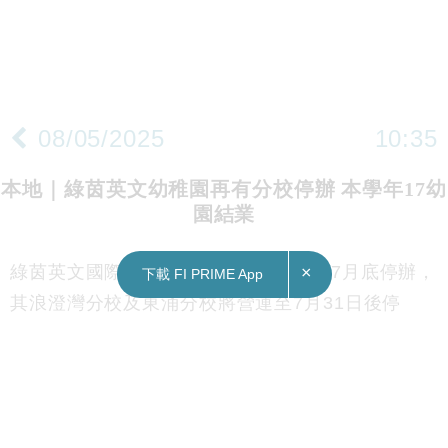
08/05/2025
10:35
本地｜綠茵英文幼稚園再有分校停辦 本學年17幼
園結業
綠茵英文國際幼稚園繼馬鞍山分校去年7月底停辦，
×
下載 FI PRIME App
其浪澄灣分校及東涌分校將營運至7月31日後停
辦。
教育局證實已接獲相關幼稚園通知，會提供適切支
援，為有需要的家長和學生提供協助，強調區內足
夠學額，又指隨着學生人口下降，幼稚園數目自然