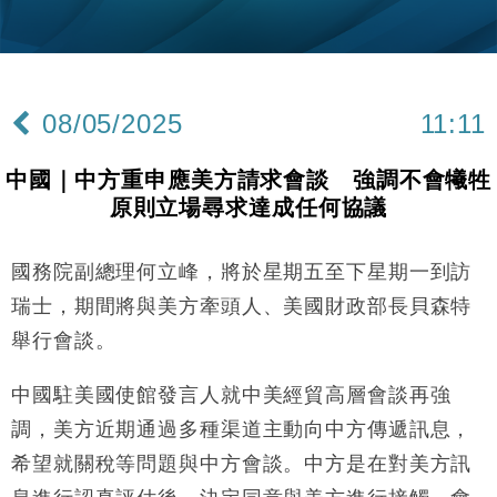
本地｜新世界K11 9月升級會員制度 增鉑金卡級別鎖
18:15
定高消費客群
財經｜本港6月零售額連升14個月 珠寶鐘錶銷售升勢
17:40
最強
08/05/2025
11:11
財經｜滙控重啟最多10億美元回購 派息比率目標維持
16:33
50%
中國｜中方重申應美方請求會談 強調不會犧牲
財經｜SHEIN傳最快8月中招股 估值料降至400億美
15:11
原則立場尋求達成任何協議
元以下
本地｜HK Express推飛行套票 兩程低至448元加2元
13:49
可多飛一程
國務院副總理何立峰，將於星期五至下星期一到訪
地產｜大酒店中期轉賺2300萬元 斥21億翻新香港及
14:50
瑞士，期間將與美方牽頭人、美國財政部長貝森特
東京半島
舉行會談。
國際｜特朗普赴洛杉磯高球場活動前 男子攜槍彈被捕
13:12
中國駐美國使館發言人就中美經貿高層會談再強
財經｜香港7月PMI回落至51 企業擴張放慢兼縮減人
12:30
調，美方近期通過多種渠道主動向中方傳遞訊息，
手
希望就關稅等問題與中方會談。中方是在對美方訊
財經｜黑石傳再籌逾360億美元 支援Anthropic租用
11:40
Google晶片