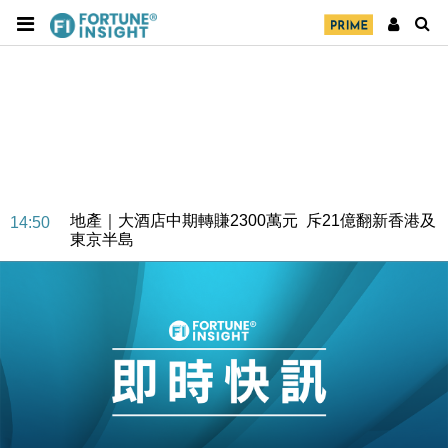
地產｜大酒店中期轉賺2300萬元 斥21億翻新香港及
14:50
東京半島
國際｜特朗普赴洛杉磯高球場活動前 男子攜槍彈被捕
13:12
財經｜香港7月PMI回落至51 企業擴張放慢兼縮減人
12:30
手
財經｜黑石傳再籌逾360億美元 支援Anthropic租用
11:40
Google晶片
財經｜美商務部擬擴大金屬關稅範圍 14類產品或加徵
10:57
25%