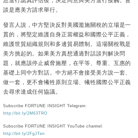
息進行認真評估後，決定同意與美方進行接觸。會
財經｜美商務部擬擴大金屬關稅範圍 14類產品或加徵
10:57
談是應美方請求舉行。
25%
本地｜新世界K11 9月升級會員制度 增鉑金卡級別鎖
18:15
發言人說，中方堅決反對美國濫施關稅的立場是一
定高消費客群
貫的，將堅定維護自身正當權益和國際公平正義，
財經｜本港6月零售額連升14個月 珠寶鐘錶銷售升勢
17:40
維護世貿組織規則和多邊貿易體制。這場關稅戰是
最強
美方挑起的。如果美方真想通過對話談判解決問
財經｜滙控重啟最多10億美元回購 派息比率目標維持
16:33
50%
題，就應該停止威脅施壓，在平等、尊重、互惠的
財經｜SHEIN傳最快8月中招股 估值料降至400億美
15:11
基礎上同中方對話。中方絕不會接受美方說一套、
元以下
做一套，更不會犧牲原則立場、犧牲國際公平正義
本地｜HK Express推飛行套票 兩程低至448元加2元
13:49
可多飛一程
去尋求達成任何協議。
Subscribe FORTUNE INSIGHT Telegram:
http://bit.ly/2M63TRO
Subscribe FORTUNE INSIGHT YouTube channel:
http://bit.ly/2FgJTen