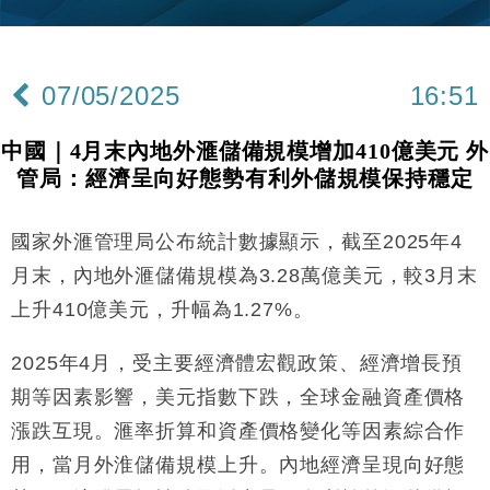
財經｜內地7月美元計價出口增近24%勝預期 貿易順
13:44
差達1125億美元
07/05/2025
16:51
財經｜日本春季三度入市撐日圓 4月單日斥6.28萬億
12:44
日圓干預創新高
中國｜4月末內地外滙儲備規模增加410億美元 外
國際｜特朗普料美伊戰事快結束 承認部分彈藥庫存緊
11:12
管局：經濟呈向好態勢有利外儲規模保持穩定
張
財經｜SA售股自救後再出手 斥4億美元押注未上市公
15:59
司
國家外滙管理局公布統計數據顯示，截至2025年4
財經｜華僑銀行上半年淨利創新高 中期息增15%至
18:31
月末，內地外滙儲備規模為3.28萬億美元，較3月末
47仙
上升410億美元，升幅為1.27%。
財經｜滙豐上調香港今年GDP預測至4.5% 看好貿易
17:33
及消費表現
2025年4月，受主要經濟體宏觀政策、經濟增長預
本地｜假冒內地執法人員要求交「保證金」 43歲女子
16:47
期等因素影響，美元指數下跌，全球金融資產價格
損失近6900萬元
漲跌互現。滙率折算和資產價格變化等因素綜合作
財經｜日經失守6.5萬點後回穩 全周仍升近2%
16:05
用，當月外淮儲備規模上升。內地經濟呈現向好態
財經｜恒隆10月換帥 玩具「反」斗城亞洲CEO蔡德