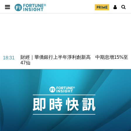
財經｜華僑銀行上半年淨利創新高 中期息增15%至
18:31
47仙
財經｜滙豐上調香港今年GDP預測至4.5% 看好貿易
17:33
及消費表現
本地｜假冒內地執法人員要求交「保證金」 43歲女子
16:47
損失近6900萬元
財經｜日經失守6.5萬點後回穩 全周仍升近2%
16:05
財經｜恒隆10月換帥 玩具「反」斗城亞洲CEO蔡德
15:47
粦接任
財經｜韓股反覆波動收跌 連挫7周創逾3年最長跌勢
15:11