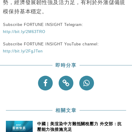
15:47
勢，經濟發展韌性強及活力足，有利於外滙儲備規
粦接任
模保持基本穩定。
財經｜韓股反覆波動收跌 連挫7周創逾3年最長跌勢
15:11
Subscribe FORTUNE INSIGHT Telegram:
財經｜內地7月美元計價出口增近24%勝預期 貿易順
13:44
http://bit.ly/2M63TRO
差達1125億美元
財經｜日本春季三度入市撐日圓 4月單日斥6.28萬億
Subscribe FORTUNE INSIGHT YouTube channel:
12:44
日圓干預創新高
http://bit.ly/2FgJTen
國際｜特朗普料美伊戰事快結束 承認部分彈藥庫存緊
11:12
張
即時分享
財經｜SA售股自救後再出手 斥4億美元押注未上市公
15:59
司
相關文章
中國｜美渲染中方難抵關稅壓力 外交部：抗
壓能力強措施充足