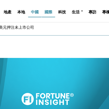
地產
本地
中國
國際
科技
生活
專訪
專
億美元押注未上市公司
儲市場 加快海外市場落地
斥21億翻新香港及東京半島
 男子攜槍彈被捕
業擴張放慢兼縮減人手
hropic租用Google晶片
14類產品或加徵25%
度 增鉑金卡級別鎖定高消費客群
 珠寶鐘錶銷售升勢最強
派息比率目標維持50%
億美元押注未上市公司
儲市場 加快海外市場落地
斥21億翻新香港及東京半島
 男子攜槍彈被捕