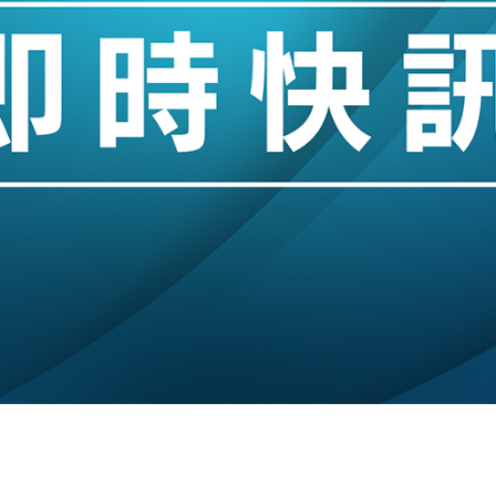
業擴張放慢兼縮減人手
hropic租用Google晶片
14類產品或加徵25%
度 增鉑金卡級別鎖定高消費客群
 珠寶鐘錶銷售升勢最強
派息比率目標維持50%