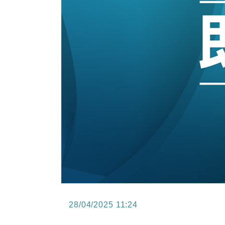
12:30
財經｜香港7月PMI回落至51 企
11:40
財經｜黑石傳再籌逾360億美元 支援Ant
10:57
財經｜美商務部擬擴大金屬關稅範圍 
18:15
本地｜新世界K11 9月升級會員制
17:40
財經｜本港6月零售額連升14個月
16:33
財經｜滙控重啟最多10億美元回購 
28/04/2025 11:24