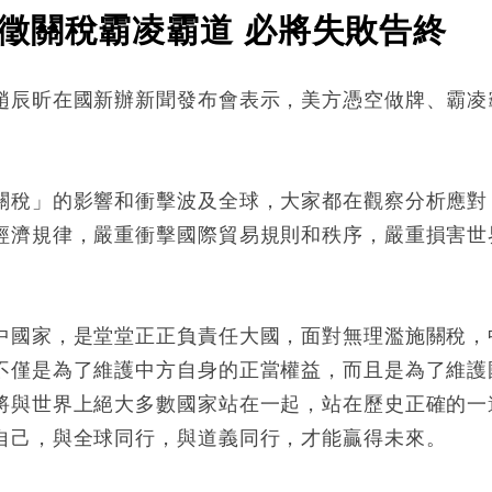
徵關稅霸凌霸道 必將失敗告終
趙辰昕在國新辦新聞發布會表示，美方憑空做牌、霸凌
關稅」的影響和衝擊波及全球，大家都在觀察分析應對
經濟規律，嚴重衝擊國際貿易規則和秩序，嚴重損害世
中國家，是堂堂正正負責任大國，面對無理濫施關稅，
不僅是為了維護中方自身的正當權益，而且是為了維護
將與世界上絕大多數國家站在一起，站在歷史正確的一
自己，與全球同行，與道義同行，才能贏得未來。