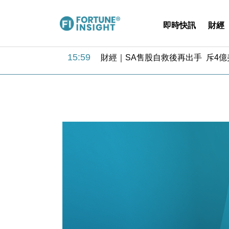
即時快訊
財經
15:59
財經｜SA售股自救後再出手 斥4
11:30
財經｜精星香港夥菜鳥拓全球智慧倉
14:50
地產｜大酒店中期轉賺2300萬元 
13:12
國際｜特朗普赴洛杉磯高球場活動前
12:30
財經｜香港7月PMI回落至51 企
11:40
財經｜黑石傳再籌逾360億美元 支援Ant
10:57
財經｜美商務部擬擴大金屬關稅範圍 
18:15
本地｜新世界K11 9月升級會員制
17:40
財經｜本港6月零售額連升14個月
16:33
財經｜滙控重啟最多10億美元回購 
15:59
財經｜SA售股自救後再出手 斥4
11:30
財經｜精星香港夥菜鳥拓全球智慧倉
14:50
地產｜大酒店中期轉賺2300萬元 
13:12
國際｜特朗普赴洛杉磯高球場活動前