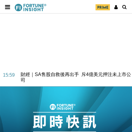
財經｜SA售股自救後再出手 斥4億美元押注未上市公
15:59
司
財經｜精星香港夥菜鳥拓全球智慧倉儲市場 加快海外
11:30
市場落地
地產｜大酒店中期轉賺2300萬元 斥21億翻新香港及
14:50
東京半島
國際｜特朗普赴洛杉磯高球場活動前 男子攜槍彈被捕
13:12