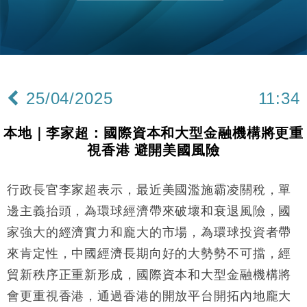
財經｜香港7月PMI回落至51 企業擴張放慢兼縮減人
12:30
手
財經｜黑石傳再籌逾360億美元 支援Anthropic租用
11:40
Google晶片
財經｜美商務部擬擴大金屬關稅範圍 14類產品或加徵
10:57
25%
25/04/2025
11:34
本地｜新世界K11 9月升級會員制度 增鉑金卡級別鎖
18:15
定高消費客群
本地｜李家超：國際資本和大型金融機構將更重
財經｜本港6月零售額連升14個月 珠寶鐘錶銷售升勢
17:40
視香港 避開美國風險
最強
財經｜滙控重啟最多10億美元回購 派息比率目標維持
16:33
50%
行政長官李家超表示，最近美國濫施霸凌關稅，單
財經｜SA售股自救後再出手 斥4億美元押注未上市公
15:59
邊主義抬頭，為環球經濟帶來破壞和衰退風險，國
司
家強大的經濟實力和龐大的市場，為環球投資者帶
財經｜精星香港夥菜鳥拓全球智慧倉儲市場 加快海外
11:30
來肯定性，中國經濟長期向好的大勢勢不可擋，經
市場落地
貿新秩序正重新形成，國際資本和大型金融機構將
地產｜大酒店中期轉賺2300萬元 斥21億翻新香港及
14:50
東京半島
會更重視香港，通過香港的開放平台開拓內地龐大