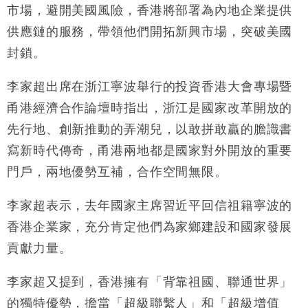
國際｜特朗普赴洛杉磯高球場活動前 男子攜槍彈被捕
13:12
市場，避開美國風險，香港將部署為內地企業提供
供應鏈的服務，帶領他們開拓新興市場，突破美國
財經｜香港7月PMI回落至51 企業擴張放慢兼縮減人
12:30
手
封鎖。
財經｜黑石傳再籌逾360億美元 支援Anthropic租用
11:40
李家超出席在浙江寧波舉行的投資香港大會專場暨
Google晶片
甬港經濟合作論壇時指出，浙江是國家改革開放的
財經｜美商務部擬擴大金屬關稅範圍 14類產品或加徵
10:57
25%
先行地、創新推動的弄潮兒，以敢拼敢贏的膽識書
本地｜新世界K11 9月升級會員制度 增鉑金卡級別鎖
18:15
寫新時代傳奇，甬港兩地都是國家對外開放的重要
定高消費客群
門戶，兩地優勢互補，合作空間無限。
財經｜本港6月零售額連升14個月 珠寶鐘錶銷售升勢
17:40
最強
李家超表示，去年國家主席習近平回信祖籍寧波的
財經｜滙控重啟最多10億美元回購 派息比率目標維持
16:33
50%
香港企業家，充分肯定他們為家鄉建設和國家發展
貢獻力量。
李家超又提到，香港擁有「背靠祖國、聯通世界」
的獨特優勢，擔當「超級聯繫人」和「超級增值