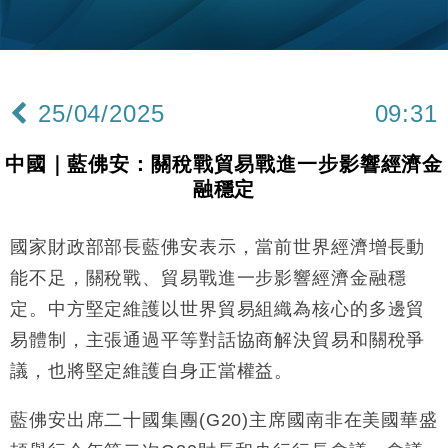
財經｜內地7月美元計價出口增近24%勝預期 貿易順
13:44
差達1125億美元
財經｜日本春季三度入市撐日圓 4月單日斥6.28萬億
12:44
日圓干預創新高
25/04/2025
09:31
國際｜特朗普料美伊戰事快結束 承認部分彈藥庫存緊
11:12
張
中國｜藍佛安：關稅戰貿易戰進一步影響經濟金
財經｜SA售股自救後再出手 斥4億美元押注未上市公
15:59
融穩定
司
財經｜華僑銀行上半年淨利創新高 中期息增15%至
18:31
47仙
國家財政部部長藍佛安表示，當前世界經濟增長動
財經｜滙豐上調香港今年GDP預測至4.5% 看好貿易
17:33
能不足，關稅戰、貿易戰進一步影響經濟金融穩
及消費表現
定。中方堅定維護以世界貿易組織為核心的多邊貿
本地｜假冒內地執法人員要求交「保證金」 43歲女子
16:47
易體制，主張通過平等對話協商解決貿易和關稅爭
損失近6900萬元
議，也將堅定維護自身正當權益。
財經｜日經失守6.5萬點後回穩 全周仍升近2%
16:05
藍佛安出席二十國集團(G20)主席國南非在美國華盛
財經｜恒隆10月換帥 玩具「反」斗城亞洲CEO蔡德
15:47
粦接任