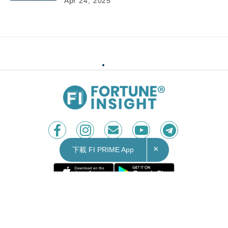
Apr 24, 2025
25/04/2025
09:10
財經｜博雷頓(01333)今起招股 一手入場費
3,636.31元
中國電動工程機械提供商博雷頓(01333)公布招股詳
×
下載 FI PRIME App
情，擬全球發售1,300萬股，香港公開發售佔130萬
股，國際發售佔1,170萬股。每股招股價為18元。
每手200股計，一手入場費3,636.31元。該股今日
(25日)起招股，下周三(30日)中午截止，預期今年5