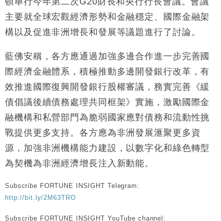
頓舉行今年第二次G20財長和央行行長會議。會議
財經｜韓股反覆波動收跌 連挫7周創逾3年最長跌勢
15:11
主要就全球宏觀經濟形勢和金融穩定、國際金融架
構以及促進非洲增長和發展等議題進行了討論。
財經｜內地7月美元計價出口增近24%勝預期 貿易順
13:44
差達1125億美元
藍佛安稱，各方應通過加強多邊合作進一步完善國
財經｜日本春季三度入市撐日圓 4月單日斥6.28萬億
12:44
際經濟金融體系，積極推動多邊開發銀行改革，有
日圓干預創新高
效推進國際復興開發銀行股權審議，務實完善《緩
國際｜特朗普料美伊戰事快結束 承認部分彈藥庫存緊
11:12
張
債倡議後續債務處理共同框架》實施，激勵國際金
財經｜SA售股自救後再出手 斥4億美元押注未上市公
15:59
融機構和私營部門為脆弱國家應對債務和流動性挑
司
戰提供更多支持。各方應為非洲發展滙聚更多資
源，加強非洲機構能力建設，以數字化和綠色轉型
為契機為非洲經濟增長注入新動能。
Subscribe FORTUNE INSIGHT Telegram:
http://bit.ly/2M63TRO
Subscribe FORTUNE INSIGHT YouTube channel: