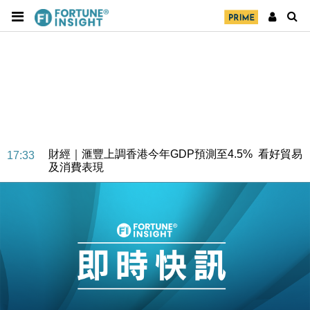
財經｜華僑銀行上半年淨利創新高 中期息增15%至
18:31
47仙
財經｜滙豐上調香港今年GDP預測至4.5% 看好貿易
17:33
及消費表現
本地｜假冒內地執法人員要求交「保證金」 43歲女子
16:47
損失近6900萬元
財經｜日經失守6.5萬點後回穩 全周仍升近2%
16:05
財經｜恒隆10月換帥 玩具「反」斗城亞洲CEO蔡德
15:47
粦接任
財經｜韓股反覆波動收跌 連挫7周創逾3年最長跌勢
15:11